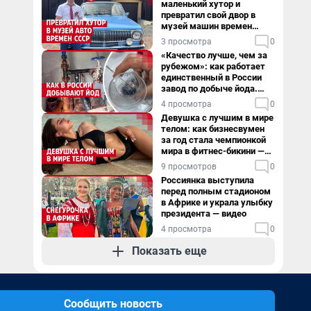
маленький хутор и
превратил свой двор в
музей машин времен
СССР. Видео
3 просмотра
0
«Качество лучше, чем за
рубежом»: как работает
единственный в России
завод по добыче йода.
Видео
4 просмотра
0
Девушка с лучшим в мире
телом: как бизнесвумен
за год стала чемпионкой
мира в фитнес-бикини —
видео
9 просмотров
0
Россиянка выступила
перед полным стадионом
в Африке и украла улыбку
президента — видео
4 просмотра
0
Показать еще
Сообщить новость