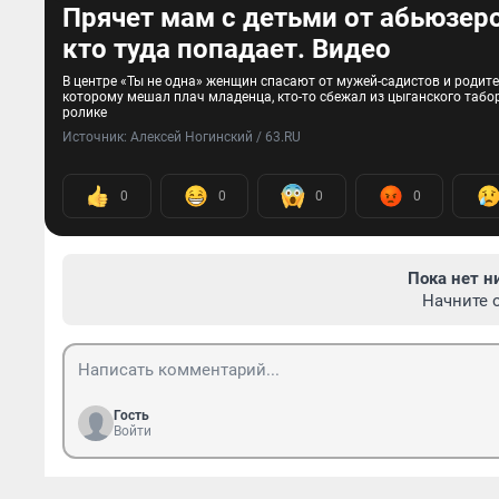
Прячет мам с детьми от абьюзер
кто туда попадает. Видео
В центре «Ты не одна» женщин спасают от мужей-садистов и родите
которому мешал плач младенца, кто-то сбежал из цыганского табо
ролике
Источник: 
Алексей Ногинский / 63.RU
0
0
0
0
Пока нет н
Начните 
Гость
Войти