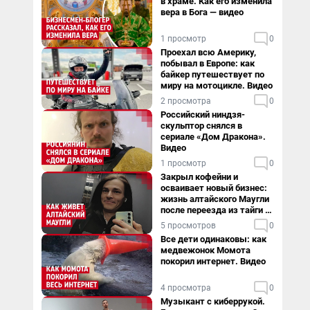
в храме. Как его изменила
вера в Бога — видео
1 просмотр
0
Проехал всю Америку,
побывал в Европе: как
байкер путешествует по
миру на мотоцикле. Видео
2 просмотра
0
Российский ниндзя-
скульптор снялся в
сериале «Дом Дракона».
Видео
1 просмотр
0
Закрыл кофейни и
осваивает новый бизнес:
жизнь алтайского Маугли
после переезда из тайги в
столицу
5 просмотров
0
Все дети одинаковы: как
медвежонок Момота
покорил интернет. Видео
4 просмотра
0
Музыкант с киберрукой.