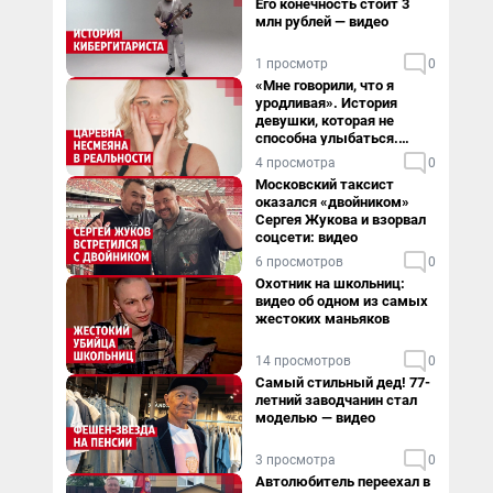
Его конечность стоит 3
млн рублей — видео
1 просмотр
0
«Мне говорили, что я
уродливая». История
девушки, которая не
способна улыбаться.
Видео
4 просмотра
0
Московский таксист
оказался «двойником»
Сергея Жукова и взорвал
соцсети: видео
6 просмотров
0
Охотник на школьниц:
видео об одном из самых
жестоких маньяков
14 просмотров
0
Самый стильный дед! 77-
летний заводчанин стал
моделью — видео
3 просмотра
0
Автолюбитель переехал в