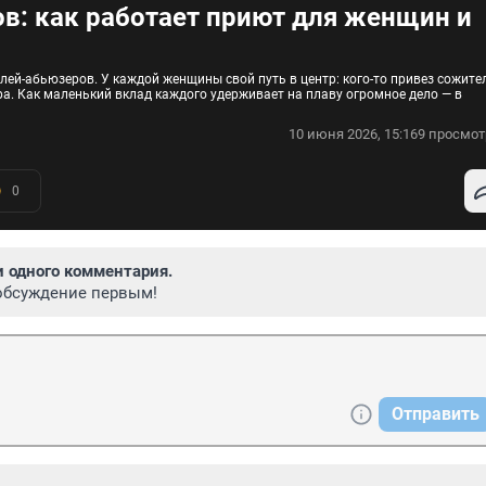
ов: как работает приют для женщин и
лей-абьюзеров. У каждой женщины свой путь в центр: кого-то привез сожител
ра. Как маленький вклад каждого удерживает на плаву огромное дело — в
10 июня 2026, 15:16
9 просмот
0
и одного комментария.
обсуждение первым!
Отправить