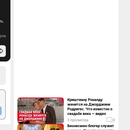
ь,
ров
Криштиану Роналду
женится на Джорджине
Родригес. Что известно о
свадьбе века — видео
3 просмотра
0
Бизнесмен-блогер служит