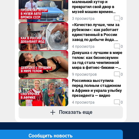
маленький хутор и
превратил свой двор в
музей машин времен
СССР. Видео
3 просмотра
0
«Качество лучше, чем за
рубежом»: как работает
единственный в России
завод по добыче йода.
Видео
4 просмотра
0
Девушка с лучшим в мире
телом: как бизнесвумен
за год стала чемпионкой
мира в фитнес-бикини —
видео
9 просмотров
0
Россиянка выступила
перед полным стадионом
в Африке и украла улыбку
президента — видео
4 просмотра
0
Показать еще
Сообщить новость