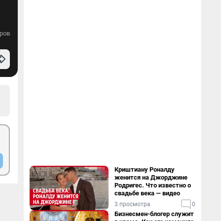
ров
Криштиану Роналду
женится на Джорджине
Родригес. Что известно о
свадьбе века — видео
3 просмотра
0
Бизнесмен-блогер служит