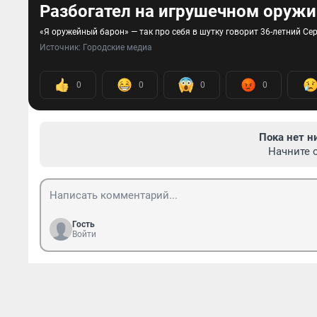
Разбогател на игрушечном оружи
«Я оружейный барон» — так про себя в шутку говорит 36-летний Се
Источник: 
Городские медиа
0
0
0
0
Пока нет н
Начните 
Гость
Войти