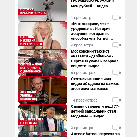
Его конечность стоит 3
млн рублей — видео
1 просмотр
0
«Мне говорили, что я
уродливая». История
девушки, которая не
способна улыбаться.
Видео
4 просмотра
0
Московский таксист
оказался «двойником»
Сергея Жукова и взорвал
соцсети: видео
6 просмотров
0
Охотник на школьниц:
видео об одном из самых
жестоких маньяков
14 просмотров
0
Самый стильный дед! 77-
летний заводчанин стал
моделью — видео
3 просмотра
0
Автолюбитель переехал в