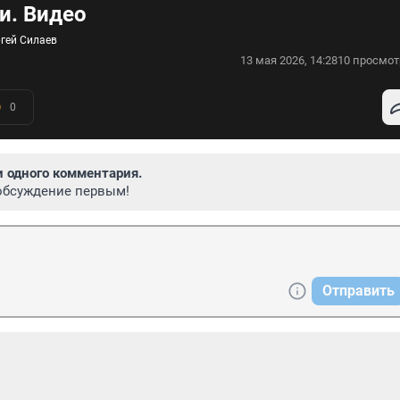
и. Видео
ргей Силаев
13 мая 2026, 14:28
10 просмот
0
и одного комментария.
обсуждение первым!
Отправить