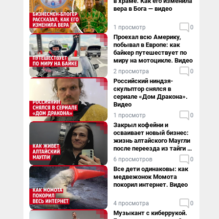
в храме. Как его изменила
вера в Бога — видео
1 просмотр
0
Проехал всю Америку,
побывал в Европе: как
байкер путешествует по
миру на мотоцикле. Видео
2 просмотра
0
Российский ниндзя-
скульптор снялся в
сериале «Дом Дракона».
Видео
1 просмотр
0
Закрыл кофейни и
осваивает новый бизнес:
жизнь алтайского Маугли
после переезда из тайги в
столицу
6 просмотров
0
Все дети одинаковы: как
медвежонок Момота
покорил интернет. Видео
4 просмотра
0
Музыкант с киберрукой.