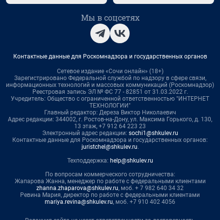
Мы в соцсетях
Контактные данные для Роскомнадзора и государственных органов
Сетевое издание «Сочи онлайн» (18+)
Зарегистрировано Федеральной службой по надзору в сфере связи,
информационных технологий и массовых коммуникаций (Роскомнадзор)
Реестровая запись ЭЛ № ФС 77 - 82851 от 31.03.2022 г.
Учредитель: Общество с ограниченной ответственностью "ИНТЕРНЕТ
ТЕХНОЛОГИИ"
Главный редактор: Дереза Виктор Николаевич
Адрес редакции: 344002, г. Ростов-на-Дону, ул. Максима Горького, д. 130,
13 этаж, +7 912 64 223 23
Электронный адрес редакции:
sochi1@shkulev.ru
Контактные данные для Роскомнадзора и государственных органов:
juristchel@shkulev.ru
.
Техподдержка:
help@shkulev.ru
По вопросам коммерческого сотрудничества:
Жапарова Жанна, менеджер по работе с федеральными клиентами
zhanna.zhaparova@shkulev.ru
, моб. + 7 982 640 34 32
Ревина Мария, директор по работе с федеральными клиентами
mariya.revina@shkulev.ru
, моб. +7 910 402 4056