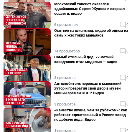
Московский таксист оказался
«двойником» Сергея Жукова и взорвал
соцсети: видео
6 просмотров
0
Охотник на школьниц: видео об одном из
самых жестоких маньяков
14 просмотров
0
Самый стильный дед! 77-летний
заводчанин стал моделью — видео
3 просмотра
0
Автолюбитель переехал в маленький
хутор и превратил свой двор в музей
машин времен СССР. Видео
3 просмотра
0
«Качество лучше, чем за рубежом»: как
работает единственный в России завод
по добыче йода. Видео
4 просмотра
0