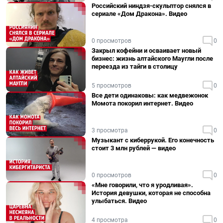
Российский ниндзя-скульптор снялся в
сериале «Дом Дракона». Видео
0 просмотров
0
Закрыл кофейни и осваивает новый
бизнес: жизнь алтайского Маугли после
переезда из тайги в столицу
5 просмотров
0
Все дети одинаковы: как медвежонок
Момота покорил интернет. Видео
3 просмотра
0
Музыкант с киберрукой. Его конечность
стоит 3 млн рублей — видео
0 просмотров
0
«Мне говорили, что я уродливая».
История девушки, которая не способна
улыбаться. Видео
4 просмотра
0