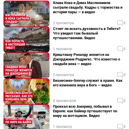
Клава Кока и Дима Масленников
сыграли свадьбу. Кадры с торжества и
история пары — в видео
2 просмотра
0
Стоит ли искать духовность в Тибете?
Что увидел там бывалый
путешественник. Видео
1 просмотр
0
Криштиану Роналду женится на
Джорджине Родригес. Что известно о
свадьбе века — видео
2 просмотра
0
Бизнесмен-блогер служит в храме. Как
его изменила вера в Бога — видео
0 просмотров
0
Проехал всю Америку, побывал в
Европе: как байкер путешествует по
миру на мотоцикле. Видео
1 просмотр
0