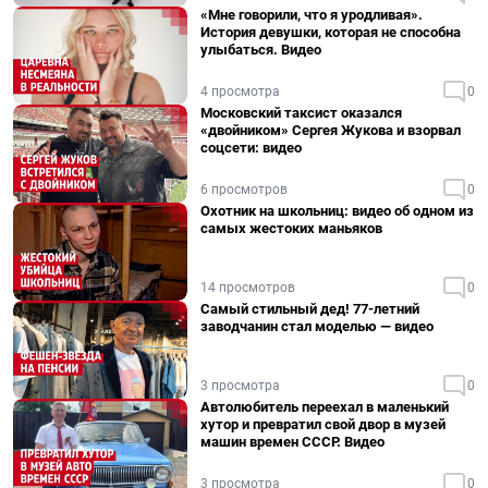
«Мне говорили, что я уродливая».
История девушки, которая не способна
улыбаться. Видео
4 просмотра
0
Московский таксист оказался
«двойником» Сергея Жукова и взорвал
соцсети: видео
6 просмотров
0
Охотник на школьниц: видео об одном из
самых жестоких маньяков
14 просмотров
0
Самый стильный дед! 77-летний
заводчанин стал моделью — видео
3 просмотра
0
Автолюбитель переехал в маленький
хутор и превратил свой двор в музей
машин времен СССР. Видео
3 просмотра
0