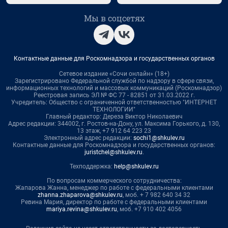
Мы в соцсетях
Контактные данные для Роскомнадзора и государственных органов
Сетевое издание «Сочи онлайн» (18+)
Зарегистрировано Федеральной службой по надзору в сфере связи,
информационных технологий и массовых коммуникаций (Роскомнадзор)
Реестровая запись ЭЛ № ФС 77 - 82851 от 31.03.2022 г.
Учредитель: Общество с ограниченной ответственностью "ИНТЕРНЕТ
ТЕХНОЛОГИИ"
Главный редактор: Дереза Виктор Николаевич
Адрес редакции: 344002, г. Ростов-на-Дону, ул. Максима Горького, д. 130,
13 этаж, +7 912 64 223 23
Электронный адрес редакции:
sochi1@shkulev.ru
Контактные данные для Роскомнадзора и государственных органов:
juristchel@shkulev.ru
.
Техподдержка:
help@shkulev.ru
По вопросам коммерческого сотрудничества:
Жапарова Жанна, менеджер по работе с федеральными клиентами
zhanna.zhaparova@shkulev.ru
, моб. + 7 982 640 34 32
Ревина Мария, директор по работе с федеральными клиентами
mariya.revina@shkulev.ru
, моб. +7 910 402 4056