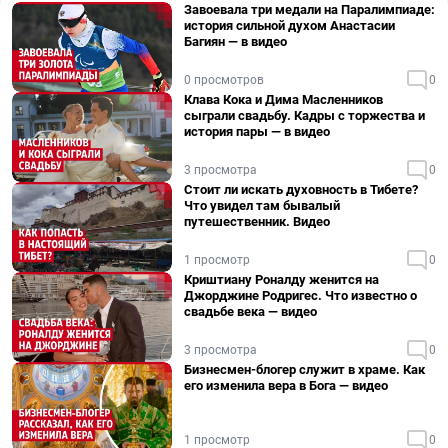
Завоевала три медали на Паралимпиаде:
история сильной духом Анастасии
Багиян — в видео
0 просмотров
0
Клава Кока и Дима Масленников
сыграли свадьбу. Кадры с торжества и
история пары — в видео
3 просмотра
0
Стоит ли искать духовность в Тибете?
Что увидел там бывалый
путешественник. Видео
1 просмотр
0
Криштиану Роналду женится на
Джорджине Родригес. Что известно о
свадьбе века — видео
3 просмотра
0
Бизнесмен-блогер служит в храме. Как
его изменила вера в Бога — видео
1 просмотр
0