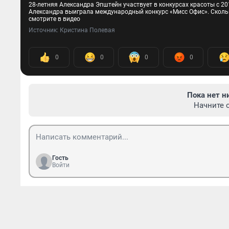
28-летняя Александра Эпштейн участвует в конкурсах красоты с 20
Александра выиграла международный конкурс «Мисс Офис». Сколько
смотрите в видео
Источник: 
Кристина Полевая
0
0
0
0
Пока нет н
Начните 
Гость
Войти