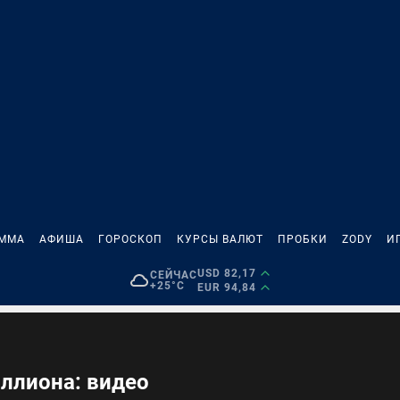
АММА
АФИША
ГОРОСКОП
КУРСЫ ВАЛЮТ
ПРОБКИ
ZODY
И
USD 82,17
СЕЙЧАС
+25°C
EUR 94,84
иллиона: видео