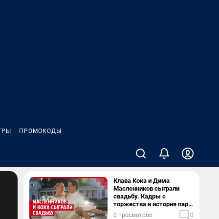
ГРЫ
ПРОМОКОДЫ
Клава Кока и Дима
Масленников сыграли
свадьбу. Кадры с
торжества и история пары
— в видео
0 просмотров
0