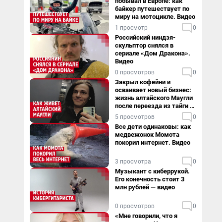
побывал в Европе: как
байкер путешествует по
миру на мотоцикле. Видео
1 просмотр
0
Российский ниндзя-
скульптор снялся в
сериале «Дом Дракона».
Видео
0 просмотров
0
Закрыл кофейни и
осваивает новый бизнес:
жизнь алтайского Маугли
после переезда из тайги в
столицу
5 просмотров
0
Все дети одинаковы: как
медвежонок Момота
покорил интернет. Видео
3 просмотра
0
Музыкант с киберрукой.
Его конечность стоит 3
млн рублей — видео
0 просмотров
0
«Мне говорили, что я