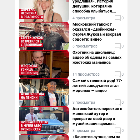
уродливая». История
девушки, которая не
способна улыбаться.
Видео
4 просмотра
0
Московский таксист
оказался «двойником»
Сергея Жукова и взорвал
соцсети: видео
6 просмотров
0
Охотник на школьниц:
видео об одном из самых
жестоких маньяков
14 просмотров
0
Самый стильный дед! 77-
летний заводчанин стал
моделью — видео
3 просмотра
0
Автолюбитель переехал в
маленький хутор и
превратил свой двор в
музей машин времен
СССР. Видео
3 просмотра
0
«Качество лучше, чем за