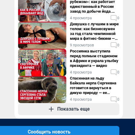
рубежом»: как работает
единственный в России
завод по добыче йода.
Видео
4 просмотра
0
Девушка с лучшим в мире
телом: как бизнесвумен
за год стала чемпионкой
мира в фитнес-бикини —
видео
9 просмотров
0
Россиянка выступила
перед полным стадионом
в Африке и украла улыбку
президента — видео
4 просмотра
0
Спасенная на льду
Байкала нерпа Сергеевна
готовится вернуться в
дикую природу — ее
видеоистория
4 просмотра
0
Показать еще
Сообщить новость