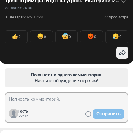
Треш-стримера судят за угрозы Екатерине Мизулиной: видеоистория
Источник: 
76.RU
31 января 2025, 12:28
22 просмотра
0
0
0
0
0
Пока нет ни одного комментария.
Начните обсуждение первым!
Гость
Отправить
Войти