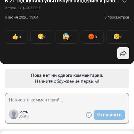
В 21 год купила убыточную пиццерию и развивает бизнес. Видео
Источник: 
NGS22.RU
5 июня 2026, 13:04
8 просмотров
0
0
0
0
0
Пока нет ни одного комментария.
Начните обсуждение первым!
Гость
Отправить
Войти