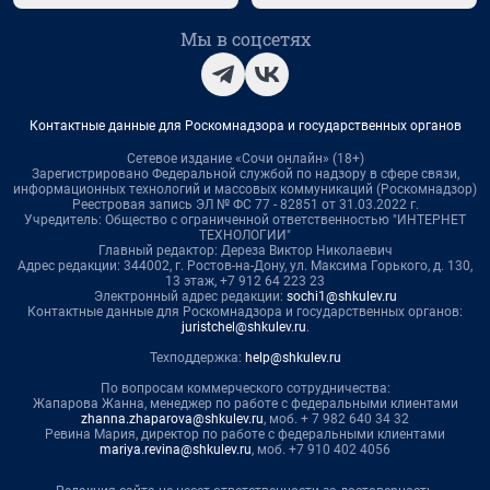
Мы в соцсетях
Контактные данные для Роскомнадзора и государственных органов
Сетевое издание «Сочи онлайн» (18+)
Зарегистрировано Федеральной службой по надзору в сфере связи,
информационных технологий и массовых коммуникаций (Роскомнадзор)
Реестровая запись ЭЛ № ФС 77 - 82851 от 31.03.2022 г.
Учредитель: Общество с ограниченной ответственностью "ИНТЕРНЕТ
ТЕХНОЛОГИИ"
Главный редактор: Дереза Виктор Николаевич
Адрес редакции: 344002, г. Ростов-на-Дону, ул. Максима Горького, д. 130,
13 этаж, +7 912 64 223 23
Электронный адрес редакции:
sochi1@shkulev.ru
Контактные данные для Роскомнадзора и государственных органов:
juristchel@shkulev.ru
.
Техподдержка:
help@shkulev.ru
По вопросам коммерческого сотрудничества:
Жапарова Жанна, менеджер по работе с федеральными клиентами
zhanna.zhaparova@shkulev.ru
, моб. + 7 982 640 34 32
Ревина Мария, директор по работе с федеральными клиентами
mariya.revina@shkulev.ru
, моб. +7 910 402 4056