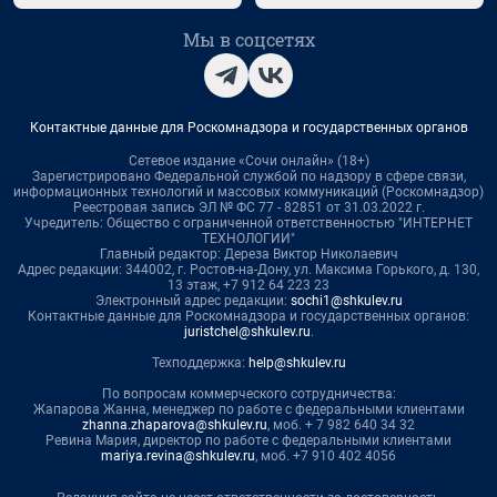
Мы в соцсетях
Контактные данные для Роскомнадзора и государственных органов
Сетевое издание «Сочи онлайн» (18+)
Зарегистрировано Федеральной службой по надзору в сфере связи,
информационных технологий и массовых коммуникаций (Роскомнадзор)
Реестровая запись ЭЛ № ФС 77 - 82851 от 31.03.2022 г.
Учредитель: Общество с ограниченной ответственностью "ИНТЕРНЕТ
ТЕХНОЛОГИИ"
Главный редактор: Дереза Виктор Николаевич
Адрес редакции: 344002, г. Ростов-на-Дону, ул. Максима Горького, д. 130,
13 этаж, +7 912 64 223 23
Электронный адрес редакции:
sochi1@shkulev.ru
Контактные данные для Роскомнадзора и государственных органов:
juristchel@shkulev.ru
.
Техподдержка:
help@shkulev.ru
По вопросам коммерческого сотрудничества:
Жапарова Жанна, менеджер по работе с федеральными клиентами
zhanna.zhaparova@shkulev.ru
, моб. + 7 982 640 34 32
Ревина Мария, директор по работе с федеральными клиентами
mariya.revina@shkulev.ru
, моб. +7 910 402 4056