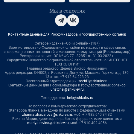
Мы в соцсетях
Контактные данные для Роскомнадзора и государственных органов
Сетевое издание «Сочи онлайн» (18+)
Зарегистрировано Федеральной службой по надзору в сфере связи,
информационных технологий и массовых коммуникаций (Роскомнадзор)
Реестровая запись ЭЛ № ФС 77 - 82851 от 31.03.2022 г.
Учредитель: Общество с ограниченной ответственностью "ИНТЕРНЕТ
ТЕХНОЛОГИИ"
Главный редактор: Дереза Виктор Николаевич
Адрес редакции: 344002, г. Ростов-на-Дону, ул. Максима Горького, д. 130,
13 этаж, +7 912 64 223 23
Электронный адрес редакции:
sochi1@shkulev.ru
Контактные данные для Роскомнадзора и государственных органов:
juristchel@shkulev.ru
.
Техподдержка:
help@shkulev.ru
По вопросам коммерческого сотрудничества:
Жапарова Жанна, менеджер по работе с федеральными клиентами
zhanna.zhaparova@shkulev.ru
, моб. + 7 982 640 34 32
Ревина Мария, директор по работе с федеральными клиентами
mariya.revina@shkulev.ru
, моб. +7 910 402 4056