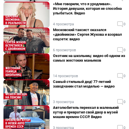
«Мне говорили, что я уродливая».
История девушки, которая не способна
улыбаться. Видео
4 просмотра
0
Московский таксист оказался
«двойником» Сергея Жукова и взорвал
соцсети: видео
6 просмотров
0
Охотник на школьниц: видео об одном из
самых жестоких маньяков
14 просмотров
0
Самый стильный дед! 77-летний
заводчанин стал моделью — видео
3 просмотра
0
Автолюбитель переехал в маленький
хутор и превратил свой двор в музей
машин времен СССР. Видео
3 просмотра
0