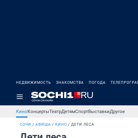
НЕДВИЖИМОСТЬ
ЗНАКОМСТВА
ПОГОДА
ТЕЛЕПРОГР
Кино
Концерты
Театр
Детям
Спорт
Выставки
Другое
СОЧИ
АФИША
КИНО
ДЕТИ ЛЕСА
Дети леса