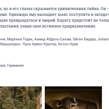
 но в его глазах скрывается удивительная тайна. Он —
пума. Однажды ему выпадает шанс поступить в загадо
щие превращаться в зверей. Карагу предстоит не тольк
спытания, узнав свое истинное предназначение.
чи, Мартина Гедек, Ахмед Абдель-Салам, Ойген Баудер, Johan
 Херцшпрунг, Луна Арвен Крюгер, Антон Нури
рия, Германия