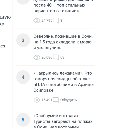
после 40 — топ стильных
 
вариантов от стилиста
чную 
24 795
3
о 
Северяне, пожившие в Сочи,
3
на 1,5 года охладели к морю
nes
и ужаснулись
20 086
63
«Накрылись лежаками». Что
4
говорят очевидцы об атаке
БПЛА с погибшими в Архипо-
Осиповке
15 491
Обсудить
«Слабоумие и отвага».
5
Туристы загорают на пляжах
в Сочи, над которыми