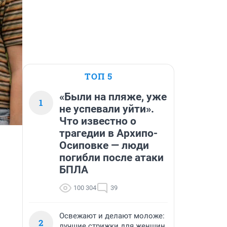
ТОП 5
«Были на пляже, уже
1
не успевали уйти».
Что известно о
трагедии в Архипо-
Осиповке — люди
погибли после атаки
БПЛА
100 304
39
Освежают и делают моложе:
2
лучшие стрижки для женщин