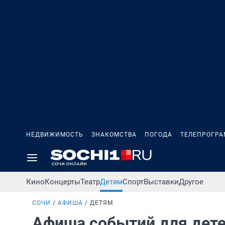
НЕДВИЖИМОСТЬ
ЗНАКОМСТВА
ПОГОДА
ТЕЛЕПРОГР
Кино
Концерты
Театр
Детям
Спорт
Выставки
Другое
СОЧИ
АФИША
ДЕТЯМ
Афиша событий для дет