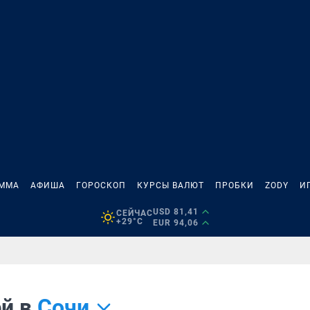
АММА
АФИША
ГОРОСКОП
КУРСЫ ВАЛЮТ
ПРОБКИ
ZODY
И
USD 81,41
СЕЙЧАС
+29°C
EUR 94,06
ей в
Сочи