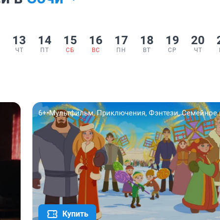
2
13
14
15
16
17
18
19
20
ЧТ
ПТ
СБ
ВС
ПН
ВТ
СР
ЧТ
6+
•
Мультфильм, Приключения, Фэнтези, Семейное
Купить