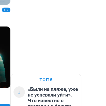
6.0
ТОП 5
«Были на пляже, уже
1
не успевали уйти».
Что известно о