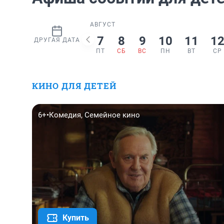
АВГУСТ
7
8
9
10
11
1
ДРУГАЯ ДАТА
ПТ
СБ
ВС
ПН
ВТ
СР
КИНО ДЛЯ ДЕТЕЙ
6+
•
Комедия, Семейное кино
Купить