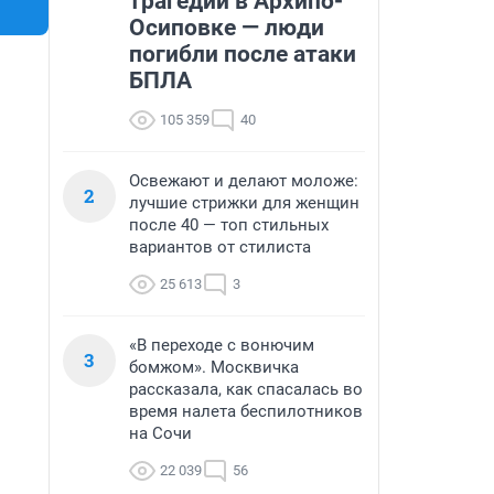
трагедии в Архипо-
Осиповке — люди
погибли после атаки
БПЛА
105 359
40
Освежают и делают моложе:
2
лучшие стрижки для женщин
после 40 — топ стильных
вариантов от стилиста
25 613
3
«В переходе с вонючим
3
бомжом». Москвичка
рассказала, как спасалась во
время налета беспилотников
на Сочи
22 039
56