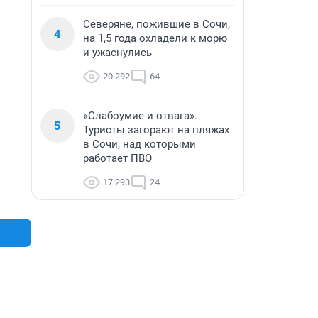
Северяне, пожившие в Сочи,
4
на 1,5 года охладели к морю
и ужаснулись
20 292
64
«Слабоумие и отвага».
5
Туристы загорают на пляжах
в Сочи, над которыми
работает ПВО
17 293
24