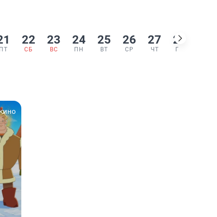
21
22
23
24
25
26
27
28
29
ПТ
СБ
ВС
ПН
ВТ
СР
ЧТ
ПТ
СБ
 кино