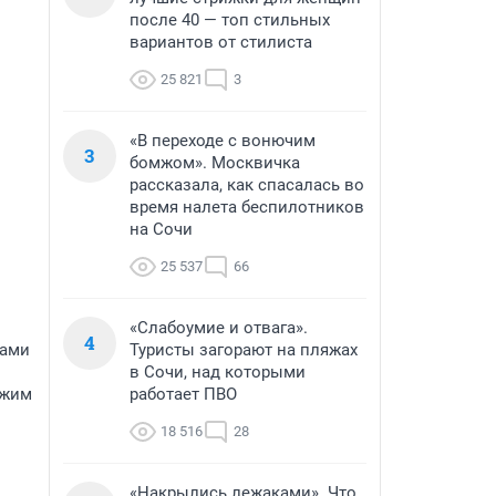
после 40 — топ стильных
вариантов от стилиста
25 821
3
«В переходе с вонючим
3
бомжом». Москвичка
рассказала, как спасалась во
время налета беспилотников
на Сочи
25 537
66
«Слабоумие и отвага».
4
Сами
Туристы загорают на пляжах
в Сочи, над которыми
Джим
работает ПВО
18 516
28
«Накрылись лежаками». Что