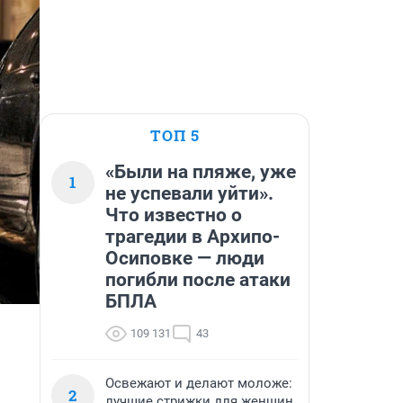
ТОП 5
«Были на пляже, уже
1
не успевали уйти».
Что известно о
трагедии в Архипо-
Осиповке — люди
погибли после атаки
БПЛА
109 131
43
Освежают и делают моложе:
2
лучшие стрижки для женщин