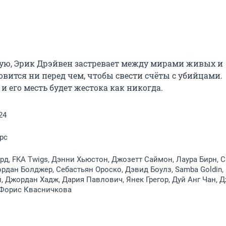
ую, Эрик Дрэйвен застревает между мирами живых и 
овится ни перед чем, чтобы свести счёты с убийцами. 
 его месть будет жестока как никогда.
24
рс
рд, FKA Twigs, Дэнни Хьюстон, Джозетт Саймон, Лаура Бирн, 
рдан Болджер, Себастьян Ороско, Дэвид Боулз, Samba Goldin,
, Джордан Хадж, Дария Павлович, Янек Грегор, Дуй Анг Чан, 
 Форис Квасничкова