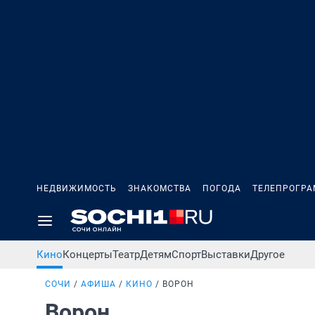
НЕДВИЖИМОСТЬ
ЗНАКОМСТВА
ПОГОДА
ТЕЛЕПРОГР
Кино
Концерты
Театр
Детям
Спорт
Выставки
Другое
СОЧИ
АФИША
КИНО
ВОРОН
Ворон