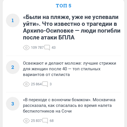
ТОП 5
«Были на пляже, уже не успевали
1
уйти». Что известно о трагедии в
Архипо-Осиповке — люди погибли
после атаки БПЛА
109 787
43
Освежают и делают моложе: лучшие стрижки
2
для женщин после 40 — топ стильных
вариантов от стилиста
25 864
3
«В переходе с вонючим бомжом». Москвичка
3
рассказала, как спасалась во время налета
беспилотников на Сочи
25 837
68