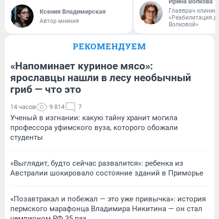
Ирина Волкова
Главврач клиник
Ксения Владимирская
«Реабилитация д
Автор мнения
Волковой»
РЕКОМЕНДУЕМ
«Напоминает куриное мясо»:
ярославцы нашли в лесу необычный
гриб — что это
14 часов
9 814
7
Ученый в изгнании: какую тайну хранит могила
профессора уфимского вуза, которого обожали
студенты
«Выглядит, будто сейчас развалится»: ребенка из
Австралии шокировало состояние зданий в Приморье
«Позавтракал и побежал — это уже привычка»: история
пермского марафонца Владимира Никитина — он стал
чемпионом РФ 35 раз