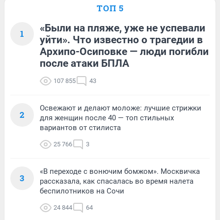
ТОП 5
«Были на пляже, уже не успевали
1
уйти». Что известно о трагедии в
Архипо-Осиповке — люди погибли
после атаки БПЛА
107 855
43
Освежают и делают моложе: лучшие стрижки
2
для женщин после 40 — топ стильных
вариантов от стилиста
25 766
3
«В переходе с вонючим бомжом». Москвичка
3
рассказала, как спасалась во время налета
беспилотников на Сочи
24 844
64