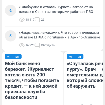
«Слабоумие и отвага». Туристы загорают на
4
пляжах в Сочи, над которыми работает ПВО
18 117
26
«Накрылись лежаками». Что говорят очевидцы
5
об атаке БПЛА с погибшими в Архипо-Осиповке
16 220
Обсудить
МНЕНИЕ
МНЕНИЕ
Мой банк меня
«Спуталась речь
бережет. Журналист
пургу». Врач — о
хотела снять 200
смертельном ди
тысяч, чтобы погасить
который сложн
кредит, — к ней домой
обнаружить
приехала служба
безопасности