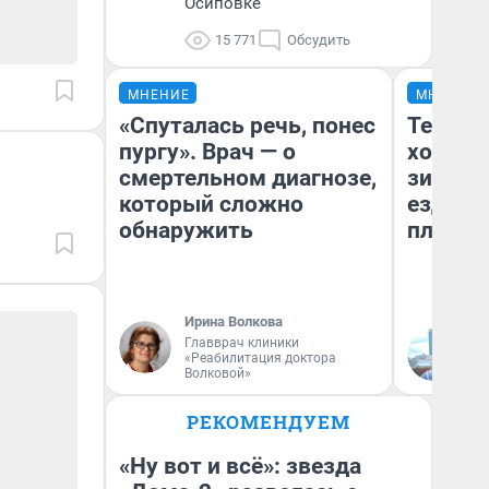
Осиповке
15 771
Обсудить
МНЕНИЕ
МНЕНИЕ
«Спуталась речь, понес
Тепло 
пургу». Врач — о
холодн
смертельном диагнозе,
зимой.
который сложно
ездит н
обнаружить
плюсы 
Ирина Волкова
Главврач клиники
Д
«Реабилитация доктора
Волковой»
РЕКОМЕНДУЕМ
«Ну вот и всё»: звезда