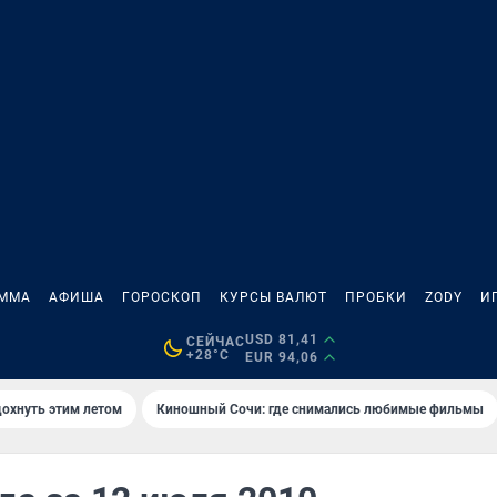
АММА
АФИША
ГОРОСКОП
КУРСЫ ВАЛЮТ
ПРОБКИ
ZODY
И
USD 81,41
СЕЙЧАС
+28°C
EUR 94,06
дохнуть этим летом
Киношный Сочи: где снимались любимые фильмы