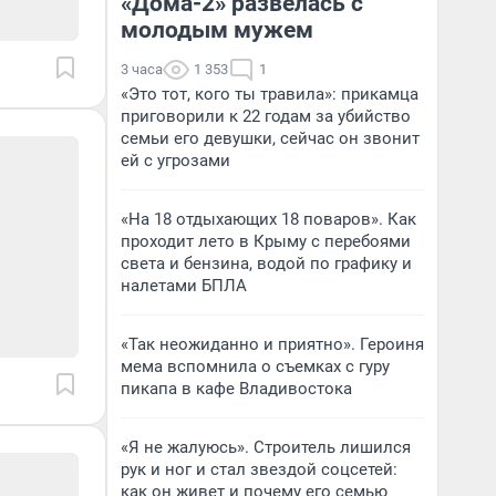
«Дома-2» развелась с
молодым мужем
3 часа
1 353
1
«Это тот, кого ты травила»: прикамца
приговорили к 22 годам за убийство
семьи его девушки, сейчас он звонит
ей с угрозами
«На 18 отдыхающих 18 поваров». Как
проходит лето в Крыму с перебоями
света и бензина, водой по графику и
налетами БПЛА
«Так неожиданно и приятно». Героиня
мема вспомнила о съемках с гуру
пикапа в кафе Владивостока
«Я не жалуюсь». Строитель лишился
рук и ног и стал звездой соцсетей:
как он живет и почему его семью