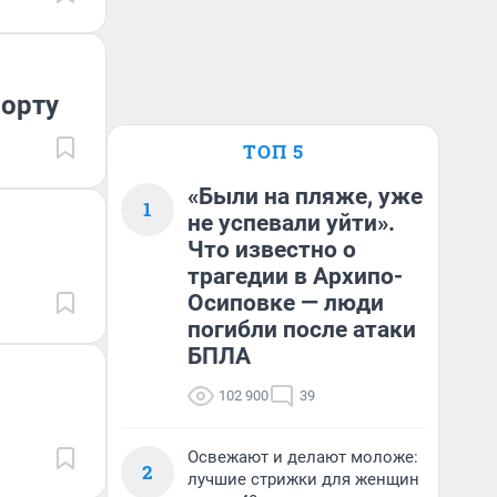
порту
ТОП 5
«Были на пляже, уже
1
не успевали уйти».
Что известно о
трагедии в Архипо-
Осиповке — люди
погибли после атаки
БПЛА
102 900
39
Освежают и делают моложе:
2
лучшие стрижки для женщин