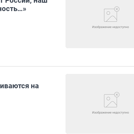
т России, наш
ность…»
иваются на