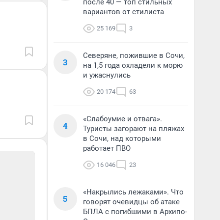
после 40 — топ стильных
вариантов от стилиста
25 169
3
Северяне, пожившие в Сочи,
3
на 1,5 года охладели к морю
и ужаснулись
20 174
63
«Слабоумие и отвага».
4
Туристы загорают на пляжах
в Сочи, над которыми
работает ПВО
16 046
23
«Накрылись лежаками». Что
5
говорят очевидцы об атаке
БПЛА с погибшими в Архипо-