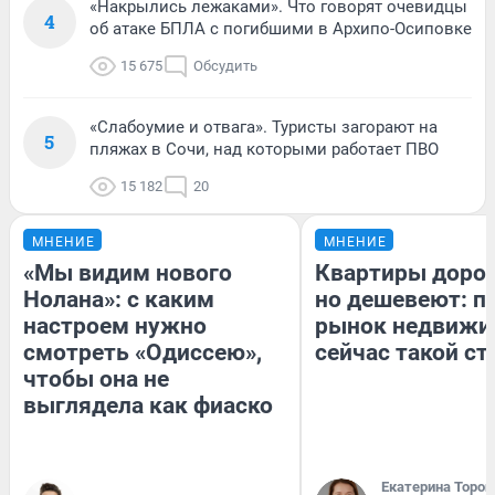
«Накрылись лежаками». Что говорят очевидцы
4
об атаке БПЛА с погибшими в Архипо-Осиповке
15 675
Обсудить
«Слабоумие и отвага». Туристы загорают на
5
пляжах в Сочи, над которыми работает ПВО
15 182
20
МНЕНИЕ
МНЕНИЕ
«Мы видим нового
Квартиры доро
Нолана»: с каким
но дешевеют: п
настроем нужно
рынок недвижи
смотреть «Одиссею»,
сейчас такой с
чтобы она не
выглядела как фиаско
Екатерина Тороп