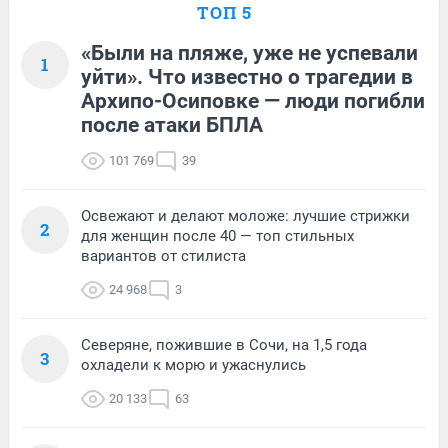
ТОП 5
«Были на пляже, уже не успевали
1
уйти». Что известно о трагедии в
Архипо-Осиповке — люди погибли
после атаки БПЛА
101 769
39
Освежают и делают моложе: лучшие стрижки
2
для женщин после 40 — топ стильных
вариантов от стилиста
24 968
3
Северяне, пожившие в Сочи, на 1,5 года
3
охладели к морю и ужаснулись
20 133
63