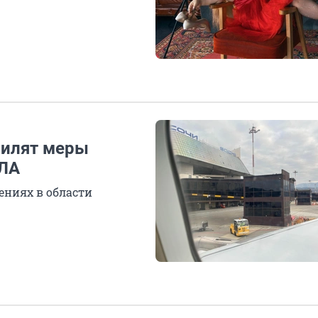
усилят меры
ПЛА
ениях в области