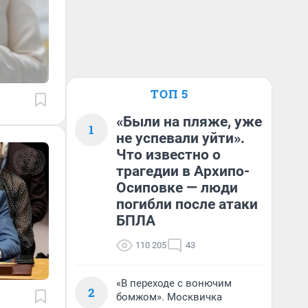
ТОП 5
«Были на пляже, уже
1
не успевали уйти».
Что известно о
трагедии в Архипо-
Осиповке — люди
погибли после атаки
БПЛА
110 205
43
«В переходе с вонючим
2
бомжом». Москвичка