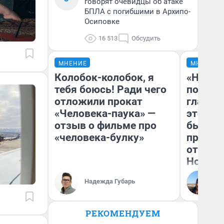
говорят очевидцы об атаке
БПЛА с погибшими в Архипо-
Осиповке
16 513
Обсудить
МНЕНИЕ
МНЕНИЕ
Колобок-колобок, я
«Никог
тебя боюсь! Ради чего
победи
отложили прокат
главны
«Человека-паука» —
этого г
отзыв о фильме про
бьет р
«человека-булку»
прокат
отзыв 
Нолана
Ст
Надежда Губарь
Эк
РЕКОМЕНДУЕМ