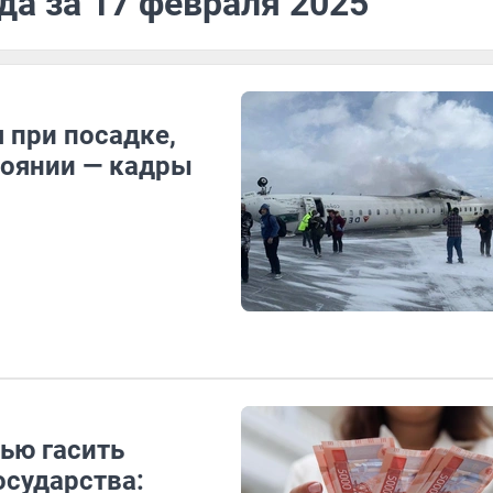
да за 17 февраля 2025
 при посадке,
тоянии — кадры
ью гасить
осударства: