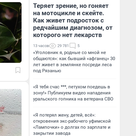
Теряет зрение, но гоняет
на мотоцикле и скейте.
Как живет подросток с
редчайшим диагнозом, от
которого нет лекарств
13 часов
29 781
5
«Уголовник я, родные со мной не
общаются»: как бывший «афганец» 30
лет живет в землянке посреди леса
под Рязанью
«Я тебя счас ***, петухом поедешь в
зону!» Публикуем видео нападения
уральского гопника на ветерана СВО
«Я потерял жену, детей, всё»:
откровения экс-рабочего уфимской
«Лампочки» о долгах по зарплате и
закрытии завода