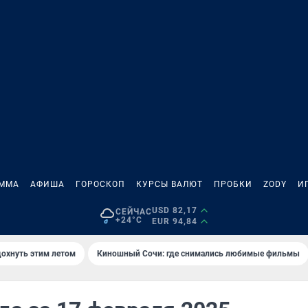
АММА
АФИША
ГОРОСКОП
КУРСЫ ВАЛЮТ
ПРОБКИ
ZODY
И
USD 82,17
СЕЙЧАС
+24°C
EUR 94,84
дохнуть этим летом
Киношный Сочи: где снимались любимые фильмы