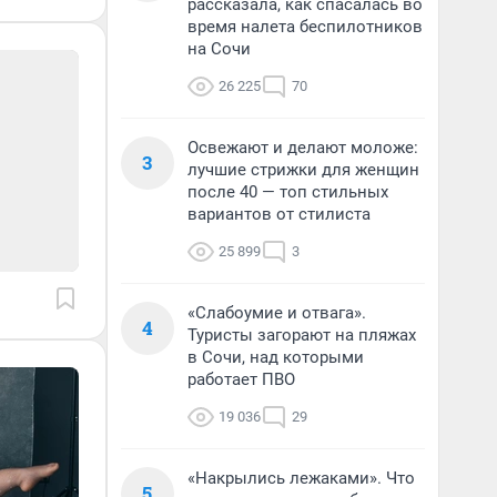
рассказала, как спасалась во
время налета беспилотников
на Сочи
26 225
70
Освежают и делают моложе:
3
лучшие стрижки для женщин
после 40 — топ стильных
вариантов от стилиста
25 899
3
«Слабоумие и отвага».
4
Туристы загорают на пляжах
в Сочи, над которыми
работает ПВО
19 036
29
«Накрылись лежаками». Что
5