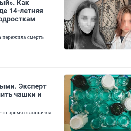
лый». Как
де 14-летняя
подросткам
а пережила смерть
ыми. Эксперт
нить чашки и
-то время становится