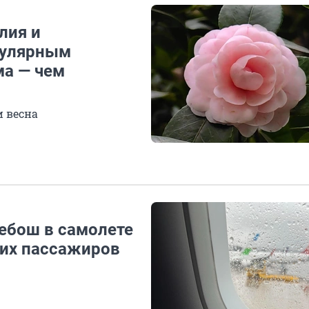
лия и
пулярным
ма — чем
и весна
ебош в самолете
угих пассажиров