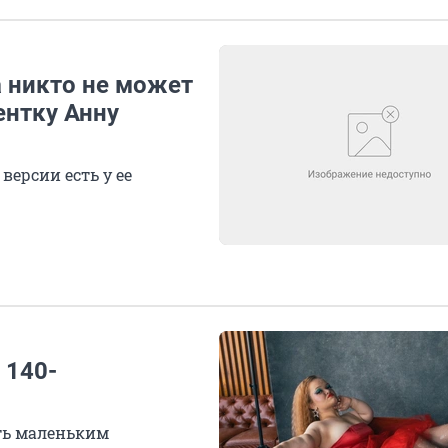
а никто не может
ентку Анну
версии есть у ее
 140-
ыть маленьким