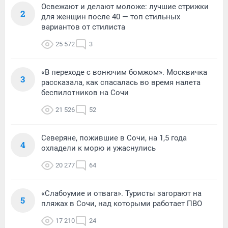
Освежают и делают моложе: лучшие стрижки
2
для женщин после 40 — топ стильных
вариантов от стилиста
25 572
3
«В переходе с вонючим бомжом». Москвичка
3
рассказала, как спасалась во время налета
беспилотников на Сочи
21 526
52
Северяне, пожившие в Сочи, на 1,5 года
4
охладели к морю и ужаснулись
20 277
64
«Слабоумие и отвага». Туристы загорают на
5
пляжах в Сочи, над которыми работает ПВО
17 210
24