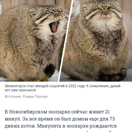
Зеленогорск стал звездой соцсетей в 2022 году. К сожалению, дикий
кот уже скончался
Источник: 
Роман Паулов
В Новосибирском зоопарке сейчас живет 21
манул. За все время он был домом еще для 73
диких котов. Манулята в зоопарке рождаются