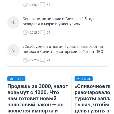
21 623
54
Северяне, пожившие в Сочи, на 1,5 года
4
охладели к морю и ужаснулись
20 280
64
«Слабоумие и отвага». Туристы загорают на
5
пляжах в Сочи, над которыми работает ПВО
17 229
24
МНЕНИЕ
МНЕНИЕ
Продашь за 3000, налог
«Сливочное пи
возьмут с 4000. Что
разочаровало»
нам готовит новый
туристы запла
налоговый закон — он
тысяч, чтобы 
коснется импорта и
день гулять по