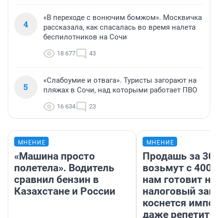
«В переходе с вонючим бомжом». Москвичка
4
рассказала, как спасалась во время налета
беспилотников на Сочи
18 677
43
«Слабоумие и отвага». Туристы загорают на
5
пляжах в Сочи, над которыми работает ПВО
16 634
23
МНЕНИЕ
МНЕНИЕ
«Машина просто
Продашь за 300
полетела». Водитель
возьмут с 4000
сравнил бензин в
нам готовит н
Казахстане и России
налоговый зако
коснется импор
даже репетито