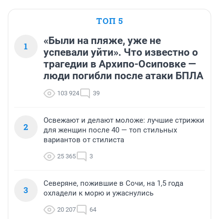
ТОП 5
«Были на пляже, уже не
1
успевали уйти». Что известно о
трагедии в Архипо-Осиповке —
люди погибли после атаки БПЛА
103 924
39
Освежают и делают моложе: лучшие стрижки
2
для женщин после 40 — топ стильных
вариантов от стилиста
25 365
3
Северяне, пожившие в Сочи, на 1,5 года
3
охладели к морю и ужаснулись
20 207
64