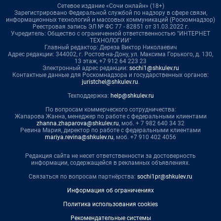
Сетевое издание «Сочи онлайн» (18+)
Зарегистрировано Федеральной службой по надзору в сфере связи,
информационных технологий и массовых коммуникаций (Роскомнадзор)
Реестровая запись ЭЛ № ФС 77 - 82851 от 31.03.2022 г.
Учредитель: Общество с ограниченной ответственностью "ИНТЕРНЕТ
ТЕХНОЛОГИИ"
Главный редактор: Дереза Виктор Николаевич
Адрес редакции: 344002, г. Ростов-на-Дону, ул. Максима Горького, д. 130,
13 этаж, +7 912 64 223 23
Электронный адрес редакции:
sochi1@shkulev.ru
Контактные данные для Роскомнадзора и государственных органов:
juristchel@shkulev.ru
.
Техподдержка:
help@shkulev.ru
По вопросам коммерческого сотрудничества:
Жапарова Жанна, менеджер по работе с федеральными клиентами
zhanna.zhaparova@shkulev.ru
, моб. + 7 982 640 34 32
Ревина Мария, директор по работе с федеральными клиентами
mariya.revina@shkulev.ru
, моб. +7 910 402 4056
Редакция сайта не несет ответственности за достоверность
информации, содержащейся в рекламных объявлениях.
Связаться по вопросам партнёрства:
sochi1pr@shkulev.ru
Информация об ограничениях
Политика использования cookies
Рекомендательные системы