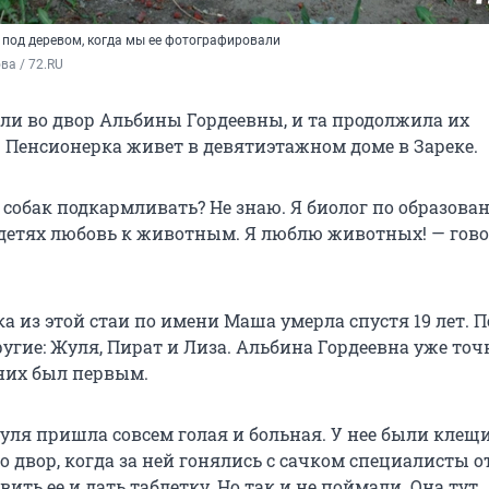
 под деревом, когда мы ее фотографировали
а / 72.RU
и во двор Альбины Гордеевны, и та продолжила их
 Пенсионерка живет в девятиэтажном доме в Зареке.
 собак подкармливать? Не знаю. Я биолог по образова
детях любовь к животным. Я люблю животных! — гов
а из этой стаи по имени Маша умерла спустя 19 лет. 
угие: Жуля, Пират и Лиза. Альбина Гордеевна уже точ
 них был первым.
уля пришла совсем голая и больная. У нее были клещи
о двор, когда за ней гонялись с сачком специалисты о
вить ее и дать таблетку. Но так и не поймали. Она тут