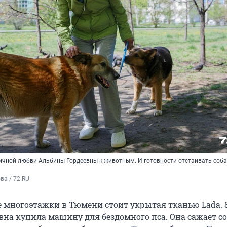
ничной любви Альбины Гордеевны к животным. И готовности отстаивать соба
а / 72.RU 
е многоэтажки в Тюмени стоит укрытая тканью Lada. 
вна купила машину для бездомного пса. Она сажает со