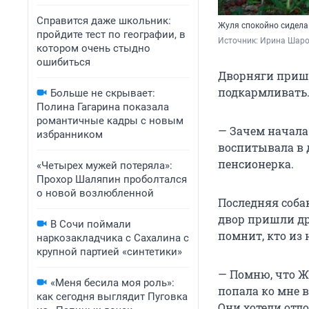
Справится даже школьник:
Жуля спокойно сидела
пройдите тест по географии, в
Источник: 
Ирина Шаров
котором очень стыдно
ошибиться
Дворняги пришл
подкармливать.
Больше не скрывает:
Полина Гагарина показала
романтичные кадры с новым
— Зачем начала
избранником
воспитывала в 
пенсионерка.
«Четырех мужей потеряла»:
Прохор Шаляпин проболтался
о новой возлюбленной
Последняя собак
двор пришли др
В Сочи поймали
помнит, кто из
наркозакладчика с Сахалина с
крупной партией «синтетики»
— Помню, что Ж
«Меня бесила моя роль»:
попала ко мне в
как сегодня выглядит Пуговка
Они хотели отло