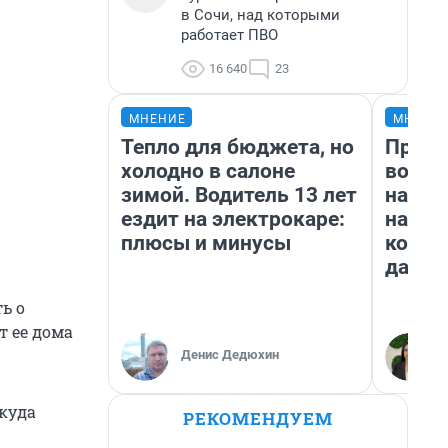
в Сочи, над которыми
работает ПВО
16 640
23
МНЕНИЕ
МНЕНИ
Тепло для бюджета, но
Прода
холодно в салоне
возьм
зимой. Водитель 13 лет
нам г
ездит на электрокаре:
налог
плюсы и минусы
косне
даже 
ь о
т ее дома
Денис Дедюхин
 куда
РЕКОМЕНДУЕМ