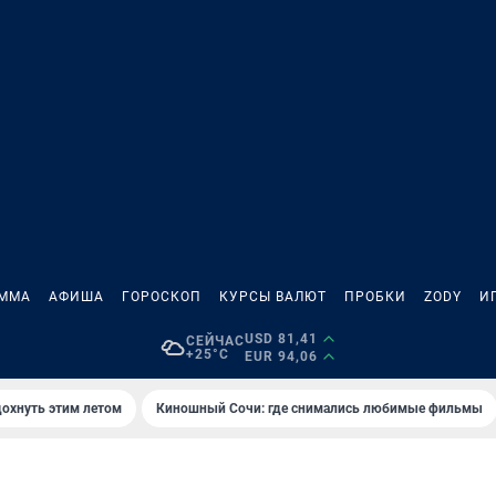
АММА
АФИША
ГОРОСКОП
КУРСЫ ВАЛЮТ
ПРОБКИ
ZODY
И
USD 81,41
СЕЙЧАС
+25°C
EUR 94,06
дохнуть этим летом
Киношный Сочи: где снимались любимые фильмы