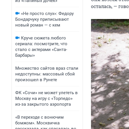
из «Папиных дочек»
осталась, — гов
«Не просто слух»: Федору
Бондарчуку приписывают
новый роман — с кем
Круче сюжета любого
сериала: посмотрите, что
стало с актерами «Санта-
Барбары»
Множество сайтов враз стали
недоступны: массовый сбой
произошел в Рунете
ФК «Сочи» не может улететь в
Москву на игру с «Торпедо»
из-за закрытого аэропорта
«В переходе с вонючим
бомжом». Москвичка
рассказала, как спасалась во