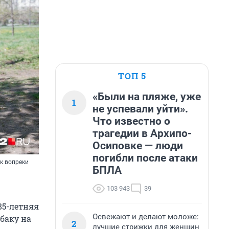
ТОП 5
«Были на пляже, уже
1
не успевали уйти».
Что известно о
трагедии в Архипо-
Осиповке — люди
погибли после атаки
к вопреки
БПЛА
103 943
39
85-летняя
Освежают и делают моложе:
баку на
2
лучшие стрижки для женщин