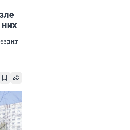
зле
 них
 ездит