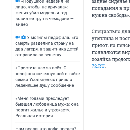
заднее сиденье 
«Подушкой надавил на
лицо, чтобы не кричала»:
попадания в при
жених убил модель и год
нужна свобода».
возил ее труп в чемодане —
видео
Специально для
У могилы педофила. Его
утеплила и пост
смерть разделила страну на
приют, на пенс
два лагеря, а защитника детей
появляются вид
отправила за решетку
хозяйка продол
72.RU
.
«Простите нас за всё». С
телефона исчезнувшей в тайге
семьи Усольцевых пришло
леденящее душу сообщение
«Меня годами преследует
бывшая любовница мужа: она
портит жилье и угрожает».
Реальная история
Нам врали, что кофе вреден?