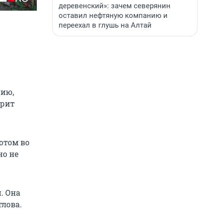
деревенский»: зачем северянин
оставил нефтяную компанию и
переехал в глушь на Алтай
нию,
орит
Потом во
но не
. Она
тлова.