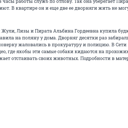
в часы работы служб по отлову. Так она уберегает Пира
ют. В квартире он и еще две ее дворняги жить не мог
 Жули, Лизы и Пирата Альбина Гордеевна купила будк
авила на поляну у дома. Дворняг десятки раз забирал
ионерку жаловались в прокуратуру и полицию. В Сети
ео, где якобы эти самые собаки кидаются на прохожих
жает отстаивать своих животных. Подробности в мате