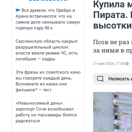
Купила м
Все думали, что Орейро и
Пирата.
Арана встречаются: что на
самом деле связывало самую
высотки
горячую пару 90-х
Псов не раз
Смоленскую область накрыл
разрушительный циклон:
за ними в 
власти ввели режим ЧС, есть
погибшие — кадры
21 мая 2026, 17:00
Эти фразы из советского кино
вы говорите каждый день.
Написать
Вспомните из каких они
фильмов? — тест
«Невыносимый день»:
аэропорт Сочи возобновил
работу, но пассажиры боятся
радоваться