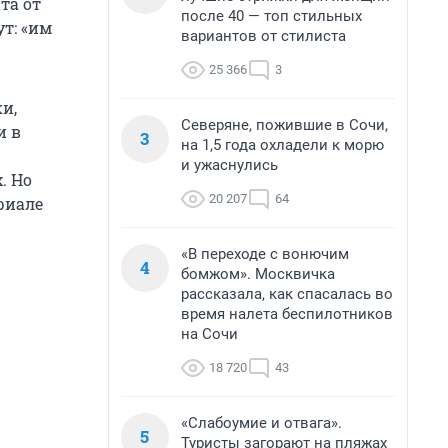
та от
после 40 — топ стильных
ут: «им
вариантов от стилиста
25 366
3
и,
Северяне, пожившие в Сочи,
и в
3
на 1,5 года охладели к морю
и ужаснулись
. Но
20 207
64
риале
«В переходе с вонючим
4
бомжом». Москвичка
рассказала, как спасалась во
время налета беспилотников
на Сочи
18 720
43
«Слабоумие и отвага».
5
Туристы загорают на пляжах