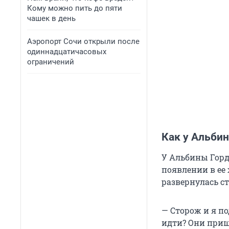
Кому можно пить до пяти
чашек в день
Аэропорт Сочи открыли после
одиннадцатичасовых
ограничений
Как у Альби
У Альбины Горде
появлении в ее 
развернулась с
— Сторож и я по
идти? Они пришл