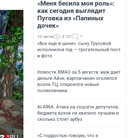
«Меня бесила моя роль»:
как сегодня выглядит
Пуговка из «Папиных
дочек»
10 часов
4 107
1
«Все еще в шоке»: сыну Трусовой
исполнился год — трогательный пост
и фото
Новости ХМАО за 5 августа: муж дает
деньги Айзе, вартовчанин оголился
возле ТЦ, откроются новые
поликлиники
AI-AINA: Атака на соцсети депутатов,
бюджета вузов не хватило лучшим и
сколько стоит арбуз
«С гордостью говорю, что я