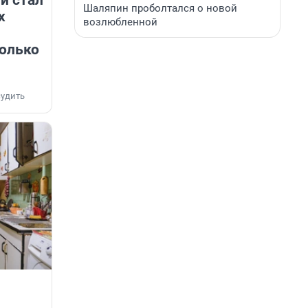
Шаляпин проболтался о новой
х
возлюбленной
колько
удить