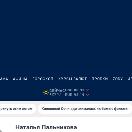
АММА
АФИША
ГОРОСКОП
КУРСЫ ВАЛЮТ
ПРОБКИ
ZODY
И
USD 80,93
СЕЙЧАС
+29°C
EUR 93,19
дохнуть этим летом
Киношный Сочи: где снимались любимые фильмы
Наталья Пальникова