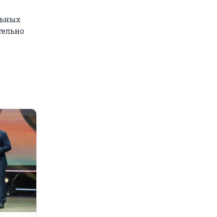
льных
тельно