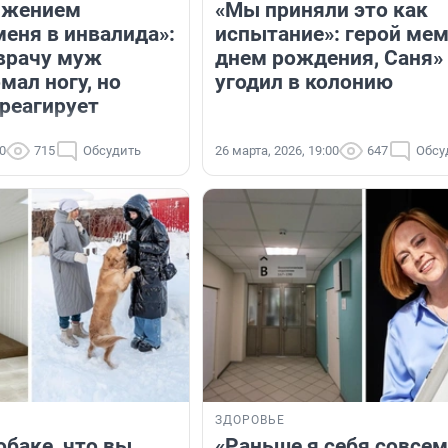
ижением
«Мы приняли это как
меня в инвалида»:
испытание»: герой мем
врачу муж
днем рождения, Саня»
мал ногу, но
угодил в колонию
 реагирует
00
715
Обсудить
26 марта, 2026, 19:00
647
Обсу
ЗДОРОВЬЕ
обаке, что вы
«Раньше я себя совсем