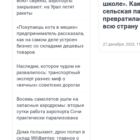
Воют сирены, аэропорты
школе». Ка
закрывают: на Урал летят
сельская п
ракеты
превратилас
всю страну
«Покупаешь кота в мешке»:
предприниматель рассказала,
как на самом деле устроен
27 декабря, 2025, 1
бизнес со складами дешевых
товаров
Наследие, которое чудом не
развалилось: транспортный
эксперт разнес миф о
«вечных» советских дорогах
Восемь самолетов ушли на
запасные аэродромы: вторые
сутки работа аэропорта Сочи
практически парализована
Дома полыхают, дрон попал в
склад Wildberries: главное о