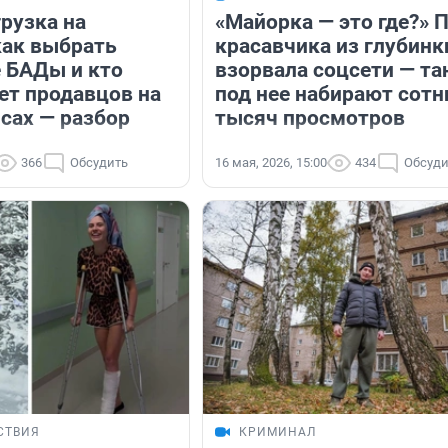
рузка на
«Майорка — это где?» 
как выбрать
красавчика из глубинк
 БАДы и кто
взорвала соцсети — т
ет продавцов на
под нее набирают сотн
сах — разбор
тысяч просмотров
366
Обсудить
16 мая, 2026, 15:00
434
Обсуди
СТВИЯ
КРИМИНАЛ