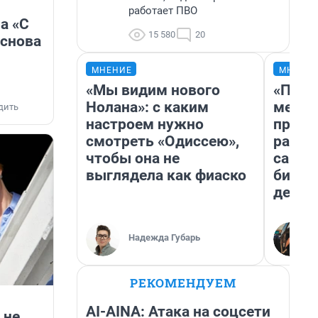
работает ПВО
а «С
15 580
20
 снова
МНЕНИЕ
МНЕНИ
«Мы видим нового
«Поку
Нолана»: с каким
мешке
дить
настроем нужно
предп
смотреть «Одиссею»,
расска
чтобы она не
самом
выглядела как фиаско
бизне
дешев
Надежда Губарь
РЕКОМЕНДУЕМ
AI-AINA: Атака на соцсети
 не