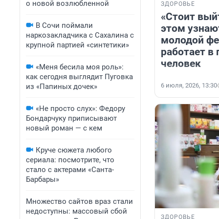
о новой возлюбленной
ЗДОРОВЬЕ
«Стоит вый
В Сочи поймали
этом узнают
наркозакладчика с Сахалина с
молодой фе
крупной партией «синтетики»
работает в 
человек
«Меня бесила моя роль»:
как сегодня выглядит Пуговка
6 июля, 2026, 13:30
из «Папиных дочек»
«Не просто слух»: Федору
Бондарчуку приписывают
новый роман — с кем
Круче сюжета любого
сериала: посмотрите, что
стало с актерами «Санта-
Барбары»
Множество сайтов враз стали
недоступны: массовый сбой
ЗДОРОВЬЕ