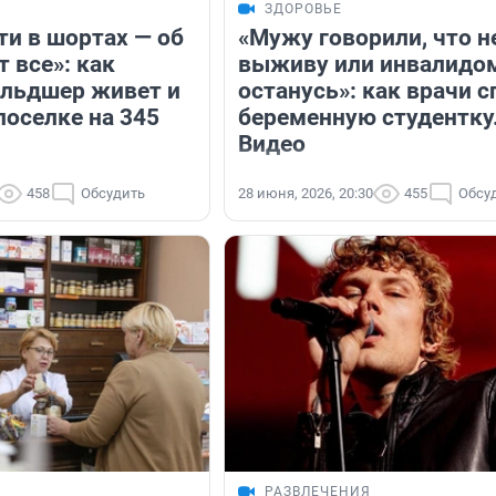
ЗДОРОВЬЕ
ти в шортах — об
«Мужу говорили, что н
 все»: как
выживу или инвалидо
льдшер живет и
останусь»: как врачи с
поселке на 345
беременную студентку
Видео
458
Обсудить
28 июня, 2026, 20:30
455
Обсу
РАЗВЛЕЧЕНИЯ