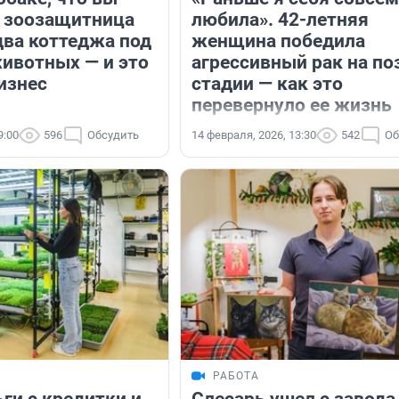
: зоозащитница
любила». 42-летняя
два коттеджа под
женщина победила
животных — и это
агрессивный рак на по
изнес
стадии — как это
перевернуло ее жизнь
9:00
596
Обсудить
14 февраля, 2026, 13:30
542
Об
РАБОТА
ги с кредитки и
Слесарь ушел с завода 