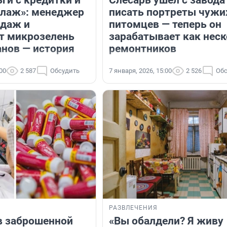
ллаж»: менеджер
писать портреты чужи
одаж и
питомцев — теперь он
т микрозелень
зарабатывает как нес
анов — история
ремонтников
:00
2 587
Обсудить
7 января, 2026, 15:00
2 526
Обс
РАЗВЛЕЧЕНИЯ
в заброшенной
«Вы обалдели? Я живу