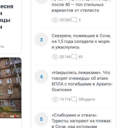
после 40 — топ стильных
Песня
вариантов от стилиста
и
анцы
25 033
3
и
Северяне, пожившие в Сочи,
3
на 1,5 года охладели к морю
ть
и ужаснулись
20 144
63
«Накрылись лежаками». Что
4
говорят очевидцы об атаке
БПЛА с погибшими в Архипо-
Осиповке
15 716
Обсудить
«Слабоумие и отвага».
5
Туристы загорают на пляжах
в Сочи, над которыми