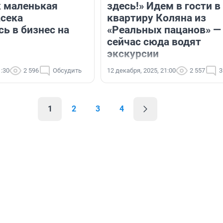
к маленькая
здесь!» Идем в гости в
асека
квартиру Коляна из
ь в бизнес на
«Реальных пацанов» —
сейчас сюда водят
экскурсии
1:30
2 596
Обсудить
12 декабря, 2025, 21:00
2 557
3
1
2
3
4