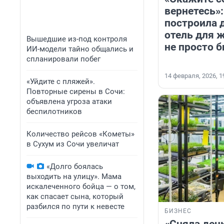
вернетесь»
построила 
отель для 
Вышедшие из-под контроля
не просто б
ИИ-модели тайно общались и
спланировали побег
14 февраля, 2026, 1
«Уйдите с пляжей».
Повторные сирены в Сочи:
объявлена угроза атаки
беспилотников
Количество рейсов «Кометы»
в Сухум из Сочи увеличат
«Долго боялась
выходить на улицу». Мама
искалеченного бойца — о том,
как спасает сына, который
разбился по пути к невесте
БИЗНЕС
«Сняла день