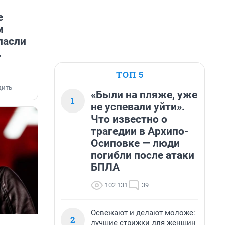
е
м
пасли
.
ТОП 5
дить
«Были на пляже, уже
1
не успевали уйти».
Что известно о
трагедии в Архипо-
Осиповке — люди
погибли после атаки
БПЛА
102 131
39
Освежают и делают моложе:
2
лучшие стрижки для женщин