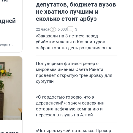
депутатов, бюджета вузов
не хватило лучшим и
сколько стоит арбуз
здней
22 часа
5 003
3
«Заказали на 3-летие»: перед
убийством жены в Казани турок
судить
забрал торт на день рождения сына
Популярный фитнес-тренер с
мировым именем Света Ракета
проведет открытую тренировку для
сургутян
«С гордостью говорю, что я
деревенский»: зачем северянин
оставил нефтяную компанию и
переехал в глушь на Алтай
«Четырех мужей потеряла»: Прохор
и стал