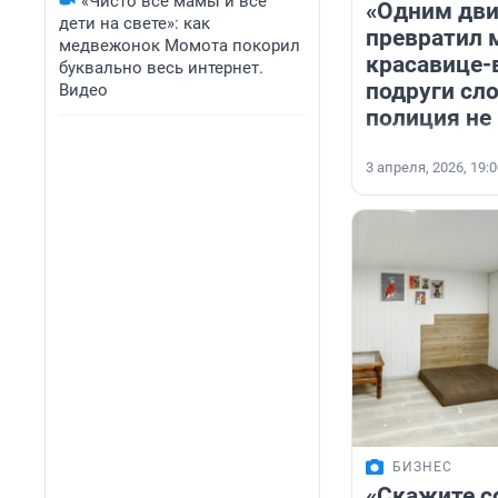
«Чисто все мамы и все
«Одним дв
дети на свете»: как
превратил 
медвежонок Момота покорил
красавице-
буквально весь интернет.
подруги сло
Видео
полиция не
3 апреля, 2026, 19:
БИЗНЕС
«Скажите с