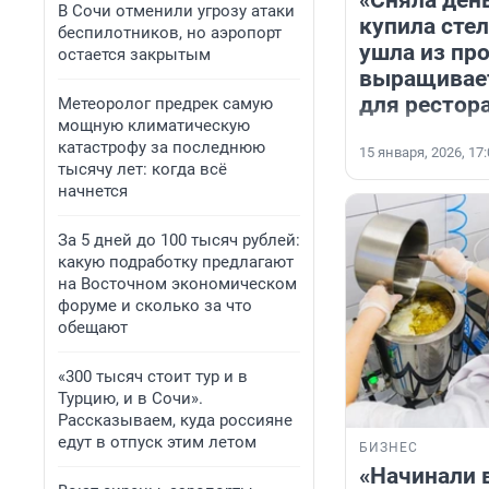
В Сочи отменили угрозу атаки
купила сте
беспилотников, но аэропорт
ушла из пр
остается закрытым
выращивае
для рестор
Метеоролог предрек самую
мощную климатическую
катастрофу за последнюю
15 января, 2026, 17
тысячу лет: когда всё
начнется
За 5 дней до 100 тысяч рублей:
какую подработку предлагают
на Восточном экономическом
форуме и сколько за что
обещают
«300 тысяч стоит тур и в
Турцию, и в Сочи».
Рассказываем, куда россияне
едут в отпуск этим летом
БИЗНЕС
«Начинали 