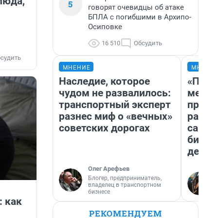
люда,
5
говорят очевидцы об атаке
БПЛА с погибшими в Архипо-
Осиповке
16 510
Обсудить
судить
МНЕНИЕ
МНЕНИ
Наследие, которое
«Поку
чудом не развалилось:
мешке
транспортный эксперт
предп
разнес миф о «вечных»
расска
советских дорогах
самом
бизне
дешев
Олег Арефьев
Блогер, предприниматель,
владелец в транспортном
бизнесе
: как
РЕКОМЕНДУЕМ