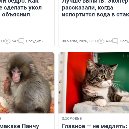
ли бедро. Как
Лучше вылить. Экспе
е сделать укол
рассказали, когда
, объяснил
испортится вода в ста
:00
547
Обсудить
30 марта, 2026, 17:00
499
Обсу
Е
ЗДОРОВЬЕ
макаке Панчу
Главное — не медлить: