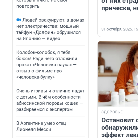
от них стра
который никто не смог
повторить
прическа, н
Людей эвакуируют, в домах
нет электричества: мощный
31 октября, 2025, 15
тайфун «Долфин» обрушился
на Японию — видео
Колобок-колобок, я тебя
боюсь! Ради чего отложили
прокат «Человека-паука» —
отзыв о фильме про
«человека-булку»
Очень игривы и отлично ладят
с детьми. В чём особенности
абиссинской породы кошек —
разбираемся с экспертом
ЗДОРОВЬЕ
Остановит 
В Аргентине умер отец
обнаружил
Лионеля Месси
эффект лек