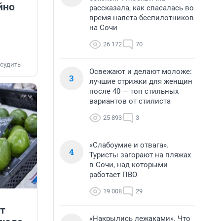
йно
рассказала, как спасалась во
время налета беспилотников
на Сочи
26 172
70
судить
Освежают и делают моложе:
3
лучшие стрижки для женщин
после 40 — топ стильных
вариантов от стилиста
25 893
3
«Слабоумие и отвага».
4
Туристы загорают на пляжах
в Сочи, над которыми
работает ПВО
19 008
29
рт
«Накрылись лежаками». Что