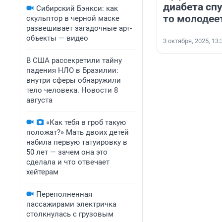
диабета спу
Сибирский Бэнкси: как
то молодее
скульптор в черной маске
развешивает загадочные арт-
объекты — видео
3 октября, 2025, 13:
В США рассекретили тайну
падения НЛО в Бразилии:
внутри сферы обнаружили
тело человека. Новости 8
августа
«Как тебя в гроб такую
положат?» Мать двоих детей
набила первую татуировку в
50 лет — зачем она это
сделала и что отвечает
хейтерам
Переполненная
пассажирами электричка
столкнулась с грузовым