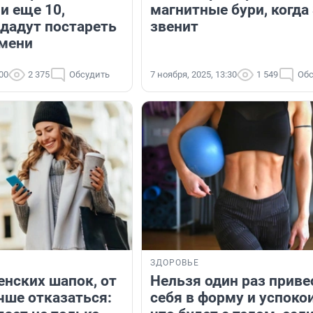
 и еще 10,
магнитные бури, когда
 дадут постареть
звенит
мени
:00
2 375
Обсудить
7 ноября, 2025, 13:30
1 549
Обс
ЗДОРОВЬЕ
енских шапок, от
Нельзя один раз приве
чше отказаться:
себя в форму и успоко