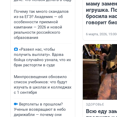
маму замен
игрушка. П
Почему так много скандалов
бросила на
из-за ЕГЭ? Академик — об
говорит би
особенности приемной
кампании — 2026 и новой
реальности российского
6 марта, 2026, 15:00
образования
«Развел нас, чтобы
получить выплату». Вдова
бойца случайно узнала, что их
брак расторгли в суде
Минпросвещения обновило
список учебников: что будут
изучать в школах и колледжах
с 1 сентября
Вертолеты в прошлом?
ЗДОРОВЬЕ
Ученые возвращают в небо
Всю еду зам
дирижабли — почему они