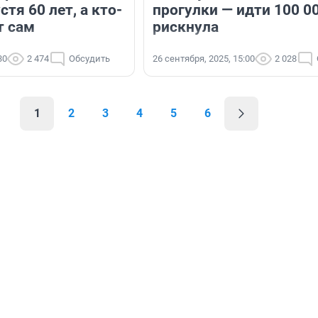
стя 60 лет, а кто-
прогулки — идти 100 0
т сам
рискнула
30
2 474
Обсудить
26 сентября, 2025, 15:00
2 028
1
2
3
4
5
6