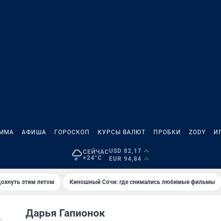
АММА
АФИША
ГОРОСКОП
КУРСЫ ВАЛЮТ
ПРОБКИ
ZODY
И
USD 82,17
СЕЙЧАС
+24°C
EUR 94,84
дохнуть этим летом
Киношный Сочи: где снимались любимые фильмы
Дарья Гапионок