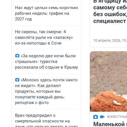
В ягодицу и
самому себ
Нас ждут целых семь коротких
рабочих недель: график на
без ошибок
2027 год
специалист
Не сирены, так смерчи: 4
самолёта ушли на «запаску»
10 апреля, 2026, 15
из-за непогоды в Сочи
«За неделю две ночи были
страшные»: туристка
рассказала об отдыхе в Крыму
«Молоко здесь почти никто
не видит». Как делают
продукты, которые вы
покупаете каждый день:
репортаж с фото
Врач предупредил о
ЖИВОТНЫ
смертельной опасности на
Маленькой 
даче: что нельзя делать в саду