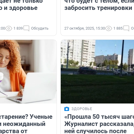
дает не только
что будет с телом, есл
о и здоровье
забросить тренировки
:00
1 839
Обсудить
27 октября, 2025, 15:30
1 885
О
ЗДОРОВЬЕ
старение? Ученые
«Прошла 50 тысяч шаг
и неожиданный
Журналист рассказала,
арства от
ней случилось после