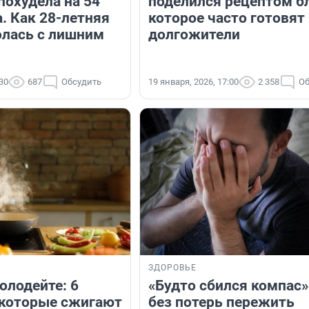
похудела на 54
поделился рецептом б
. Как 28-летняя
которое часто готовят
лась с лишним
долгожители
:30
687
Обсудить
19 января, 2026, 17:00
2 358
Об
ЗДОРОВЬЕ
олодейте: 6
«Будто сбился компас»
 которые сжигают
без потерь пережить