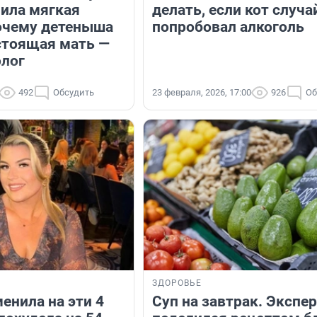
ила мягкая
делать, если кот случа
очему детеныша
попробовал алкоголь
стоящая мать —
олог
492
Обсудить
23 февраля, 2026, 17:00
926
Об
ЗДОРОВЬЕ
енила на эти 4
Суп на завтрак. Экспе