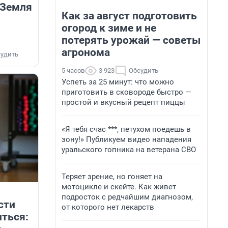
 Земля
Как за август подготовить
огород к зиме и не
потерять урожай — советы
агронома
удить
5 часов
3 923
Обсудить
Успеть за 25 минут: что можно
приготовить в сковороде быстро —
простой и вкусный рецепт пиццы
«Я тебя счас ***, петухом поедешь в
зону!» Публикуем видео нападения
уральского гопника на ветерана СВО
Теряет зрение, но гоняет на
мотоцикле и скейте. Как живет
подросток с редчайшим диагнозом,
сти
от которого нет лекарств
иться: