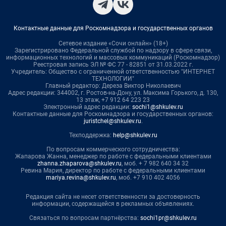
Контактные данные для Роскомнадзора и государственных органов
Сетевое издание «Сочи онлайн» (18+)
Зарегистрировано Федеральной службой по надзору в сфере связи,
информационных технологий и массовых коммуникаций (Роскомнадзор)
Реестровая запись ЭЛ № ФС 77 - 82851 от 31.03.2022 г.
Учредитель: Общество с ограниченной ответственностью "ИНТЕРНЕТ
ТЕХНОЛОГИИ"
Главный редактор: Дереза Виктор Николаевич
Адрес редакции: 344002, г. Ростов-на-Дону, ул. Максима Горького, д. 130,
13 этаж, +7 912 64 223 23
Электронный адрес редакции:
sochi1@shkulev.ru
Контактные данные для Роскомнадзора и государственных органов:
juristchel@shkulev.ru
.
Техподдержка:
help@shkulev.ru
По вопросам коммерческого сотрудничества:
Жапарова Жанна, менеджер по работе с федеральными клиентами
zhanna.zhaparova@shkulev.ru
, моб. + 7 982 640 34 32
Ревина Мария, директор по работе с федеральными клиентами
mariya.revina@shkulev.ru
, моб. +7 910 402 4056
Редакция сайта не несет ответственности за достоверность
информации, содержащейся в рекламных объявлениях.
Связаться по вопросам партнёрства:
sochi1pr@shkulev.ru