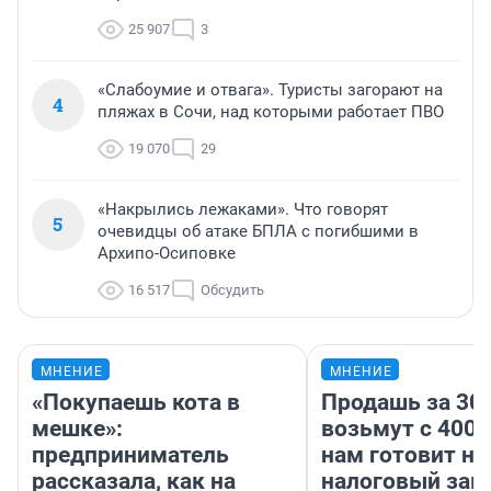
25 907
3
«Слабоумие и отвага». Туристы загорают на
4
пляжах в Сочи, над которыми работает ПВО
19 070
29
«Накрылись лежаками». Что говорят
5
очевидцы об атаке БПЛА с погибшими в
Архипо-Осиповке
16 517
Обсудить
МНЕНИЕ
МНЕНИЕ
«Покупаешь кота в
Продашь за 300
мешке»:
возьмут с 4000
предприниматель
нам готовит н
рассказала, как на
налоговый зако