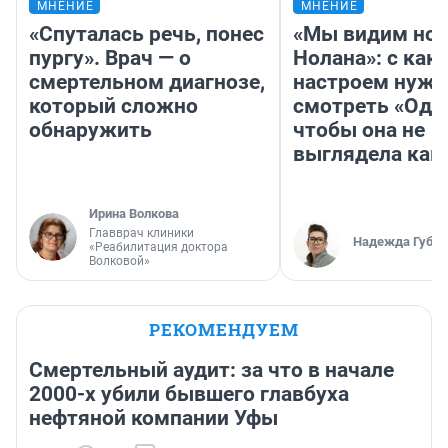
МНЕНИЕ
МНЕНИЕ
«Спуталась речь, понес
«Мы видим нов
пургу». Врач — о
Нолана»: с как
смертельном диагнозе,
настроем нужн
который сложно
смотреть «Оди
обнаружить
чтобы она не
выглядела как
Ирина Волкова
Главврач клиники
Надежда Губар
«Реабилитация доктора
Волковой»
РЕКОМЕНДУЕМ
Смертельный аудит: за что в начале
2000-х убили бывшего главбуха
нефтяной компании Уфы