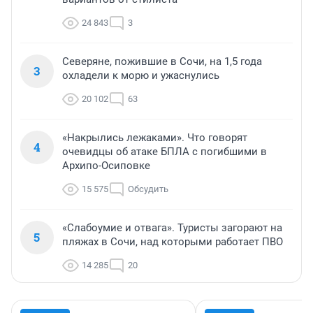
24 843
3
Северяне, пожившие в Сочи, на 1,5 года
3
охладели к морю и ужаснулись
20 102
63
«Накрылись лежаками». Что говорят
4
очевидцы об атаке БПЛА с погибшими в
Архипо-Осиповке
15 575
Обсудить
«Слабоумие и отвага». Туристы загорают на
5
пляжах в Сочи, над которыми работает ПВО
14 285
20