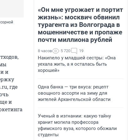
«Он мне угрожает и портит
жизнь»: москвич обвинил
усорной
турагента из Волгограда в
мошенничестве и пропаже
почти миллиона рублей
8 часов
5 720
19
тходов,
Накипело у младшей сестры: «Она
 мы
уехала жить, а я осталась быть
хорошей»
и и
ержку
ru, где
Одна банка — три вкуса: рецепт
овощного ассорти на зиму для
очь
жителей Архангельской области
ище и
ркетинга
Ученый в изгнании: какую тайну
хранит могила профессора
уфимского вуза, которого обожали
студенты