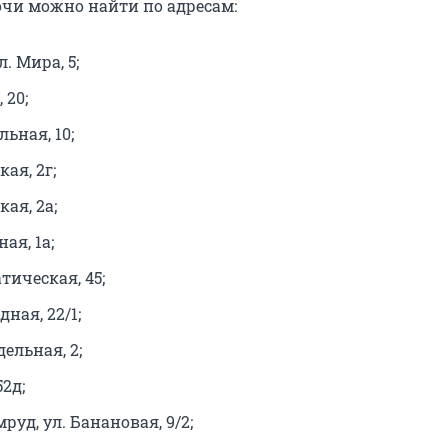
чи можно найти по адресам:
л. Мира, 5;
 20;
льная, 10;
ая, 2г;
кая, 2а;
ая, 1а;
тическая, 45;
дная, 22/1;
дельная, 2;
52д;
мруд, ул. Банановая, 9/2;