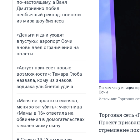
по-настоящему, а Ваня
Дмитриенко побил
необычный рекорд: новости
из мира шоу-бизнеса
«Деньги и дни уходят
впустую»: аэропорт Сочи
вновь ввел ограничения на
полеты
«Август принесет новые
возможности»: Тамара Глоба
назвала, кому из знаков
зодиака улыбнется удача
По замыслу инициатор
Сочи
Источник: 
Торговая се
«Меня не просто отменяют,
меня хотят убить»: участница
«Мамы в 16» ответила на
Торговая сеть «
обвинения в домогательствах
Проект призван
к маленькому сыну
стремление пок
В Сочи в 13:13 отменили