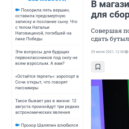
В магаз
Покорила пять вершин,
для сбо
оставила предсмертную
записку и послание сыну. Что
с телом Натальи
Совершая по
Наговициной, погибшей на
сдать бутыл
пике Победы
Эти вопросы для будущих
29 июля 2021, 12:30
первоклассников под силу не
всем взрослым. А вам?
«Остаётся терпеть»: аэропорт в
Сочи открыт, что говорят
пассажиры
Такое бывает раз в жизни: 12
августа произойдут три редких
астрономических явления
Прохор Шаляпин влюбился