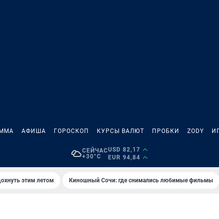
АММА
АФИША
ГОРОСКОП
КУРСЫ ВАЛЮТ
ПРОБКИ
ZODY
И
USD 82,17
СЕЙЧАС
+30°C
EUR 94,84
дохнуть этим летом
Киношный Сочи: где снимались любимые фильмы