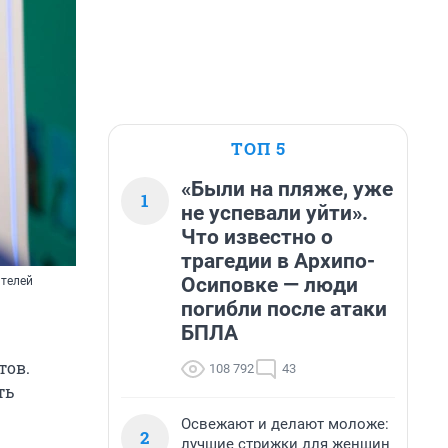
ТОП 5
«Были на пляже, уже
1
не успевали уйти».
Что известно о
трагедии в Архипо-
Осиповке — люди
ителей
погибли после атаки
БПЛА
тов.
108 792
43
ть
Освежают и делают моложе:
2
лучшие стрижки для женщин