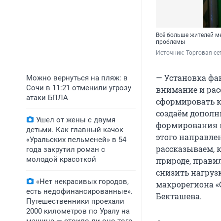
Всё больше жителей ме
проблемы
Источник: 
Торговая се
— Установка фа
Можно вернуться на пляж: в
Сочи в 11:21 отменили угрозу
внимание и рас
атаки БПЛА
сформировать к
создаём дополн
Ушел от жены с двумя
формирования п
детьми. Как главный качок
этого направле
«Уральских пельменей» в 54
рассказываем,
года закрутил роман с
молодой красоткой
природе, прави
снизить нагруз
«Нет некрасивых городов,
макрорегиона «
есть недофинансированные».
Бекташева.
Путешественники проехали
2000 километров по Уралу на