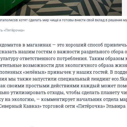
гаполисов хотят сделать мир чище и готовы внести свой вклад в решение м
ть «Пятёрочка»
ндоматов в магазинах — это хороший способ привлечь
сказать нашим гостям о важности раздельного сбора о
ультуру ответственного потребления. Таким образом
ительные возможности для экологичного образа жизн
олезных «зелёных» привычек у наших гостей. В подд
ния мы также запустили специальный лендинг eco.5ka.
 как своими простыми действиями каждый может пом
льно утилизировать отходы, чтобы сделать планету ч
ку на экологию, — комментирует начальник отдела ма
Северный Кавказ» торговой сети «Пятёрочка» Эльвира