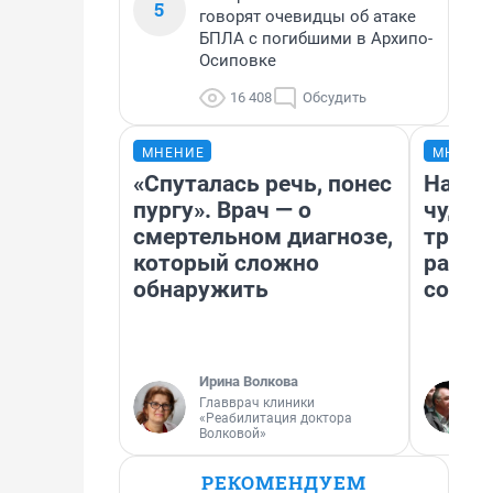
5
говорят очевидцы об атаке
БПЛА с погибшими в Архипо-
Осиповке
16 408
Обсудить
МНЕНИЕ
МНЕНИ
«Спуталась речь, понес
Насле
пургу». Врач — о
чудом
смертельном диагнозе,
транс
который сложно
разне
обнаружить
совет
Ирина Волкова
Главврач клиники
«Реабилитация доктора
Волковой»
РЕКОМЕНДУЕМ