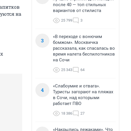
после 40 — топ стильных
апитков
вариантов от стилиста
руются на
25 799
3
«В переходе с вонючим
3
бомжом». Москвичка
рассказала, как спасалась во
ах
время налета беспилотников
на Сочи
25 343
64
«Слабоумие и отвага».
4
Туристы загорают на пляжах
в Сочи, над которыми
работает ПВО
18 386
27
«Накрылись лежаками». Что