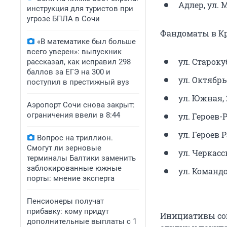
Адлер, ул. М
инструкция для туристов при
угрозе БПЛА в Сочи
Фандоматы в Кр
«В математике был больше
всего уверен»: выпускник
ул. Староку
рассказал, как исправил 298
баллов за ЕГЭ на 300 и
ул. Октябрьс
поступил в престижный вуз
ул. Южная, 
Аэропорт Сочи снова закрыт:
ограничения ввели в 8:44
ул. Героев-
ул. Героев Р
Вопрос на триллион.
Смогут ли зерновые
ул. Черкасск
терминалы Балтики заменить
заблокированные южные
ул. Командо
порты: мнение эксперта
Пенсионеры получат
прибавку: кому придут
Инициативы соц
дополнительные выплаты с 1