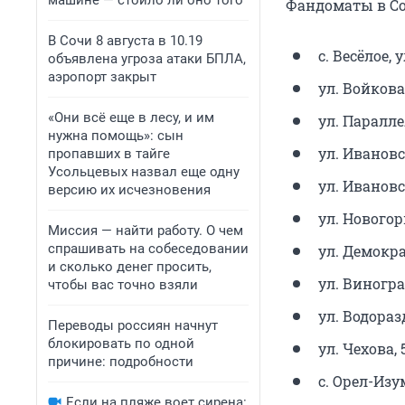
машине — стоило ли оно того
Фандоматы в Со
В Сочи 8 августа в 10.19
с. Весёлое, у
объявлена угроза атаки БПЛА,
аэропорт закрыт
ул. Войкова,
«Они всё еще в лесу, и им
ул. Паралле
нужна помощь»: сын
ул. Ивановск
пропавших в тайге
Усольцевых назвал еще одну
ул. Ивановс
версию их исчезновения
ул. Новогорн
Миссия — найти работу. О чем
спрашивать на собеседовании
ул. Демокра
и сколько денег просить,
ул. Виногра
чтобы вас точно взяли
ул. Водораз
Переводы россиян начнут
блокировать по одной
ул. Чехова, 
причине: подробности
с. Орел-Изу
Если на пляже воет сирена: