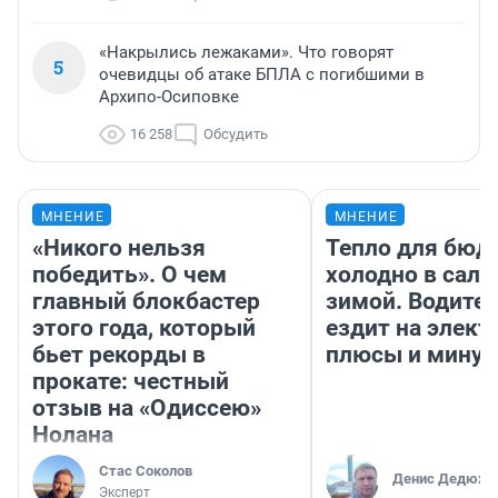
«Накрылись лежаками». Что говорят
5
очевидцы об атаке БПЛА с погибшими в
Архипо-Осиповке
16 258
Обсудить
МНЕНИЕ
МНЕНИЕ
«Никого нельзя
Тепло для бюд
победить». О чем
холодно в сало
главный блокбастер
зимой. Водител
этого года, который
ездит на элект
бьет рекорды в
плюсы и мину
прокате: честный
отзыв на «Одиссею»
Нолана
Стас Соколов
Денис Дедюхи
Эксперт