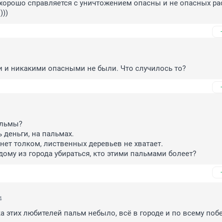
орошо справляется с уничтожением опасны и не опасных рас
)))
 и никакими опасными не были. Что случилось то?
льмы?

деньги, на пальмах.

нет толком, лиственных деревьев не хватает. 

ому из города убираться, кто этими пальмами болеет?
4
ка этих любителей пальм небыло, всё в городе и по всему поб