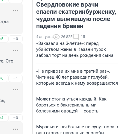
Свердловские врачи
спасли екатеринбурженку,
чудом выжившую после
гда 
падения бревен
4 августа
26 825
15
+5
–0
«Заказали на 3-летие»: перед
убийством жены в Казани турок
забрал торт на день рождения сына
. Это 
«Не привози их мне в третий раз».
Читинец 40 лет разводит голубей,
+6
–1
которые всегда к нему возвращаются
Может столкнуться каждый. Как
ь, 
бороться с бактериальными
болезнями овощей — советы
+4
–0
Муравьи и тля больше не сунут носа в
ваш огород: народные способы