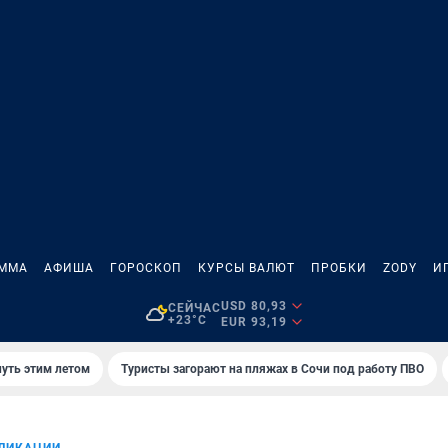
АММА
АФИША
ГОРОСКОП
КУРСЫ ВАЛЮТ
ПРОБКИ
ZODY
И
USD 80,93
СЕЙЧАС
+23°C
EUR 93,19
нуть этим летом
Туристы загорают на пляжах в Сочи под работу ПВО