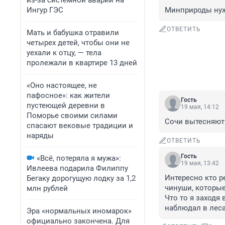
из-за системной аварии на
Ингур ГЭС
Минприроды нужн
ОТВЕТИТЬ
Мать и бабушка отравили
четырех детей, чтобы они не
уехали к отцу, — тела
пролежали в квартире 13 дней
«Оно настоящее, не
пафосное»: как жители
Гость
пустеющей деревни в
19 мая, 14:12
Поморье своими силами
Сочи вытесняют 
спасают вековые традиции и
наряды
ОТВЕТИТЬ
Гость
«Всё, потеряла я мужа»:
19 мая, 13:42
Ивлеева подарила Филиппу
Интересно кто ре
Бегаку дорогущую лодку за 1,2
чинуши, которые
млн рублей
Что то я заходя 
наблюдал в леса
Эра «нормальных иномарок»
официально закончена. Для