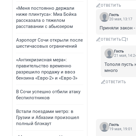
ОТВЕТИТЬ
«Меня постоянно держали
ниже плинтуса»: Миа Бойка
Гость
20 мая, 13:17
рассказала о тяжелом
расставании с абьюзером
Приняли закон -
Аэропорт Сочи открыли после
ОТВЕТИТЬ
1
шестичасовых ограничений
Гость
21 мая, 14:2
«Антикризисная мера»:
Тополя пусть н
правительство временно
много
разрешило продажу и ввоз
бензина «Евро-2» и «Евро-3»
ОТВЕТИТЬ
В Сочи успешно отбили атаку
беспилотников
Встали поездами метро: в
Грузии и Абхазии произошел
полный блэкаут
Гость
19 мая, 19:01