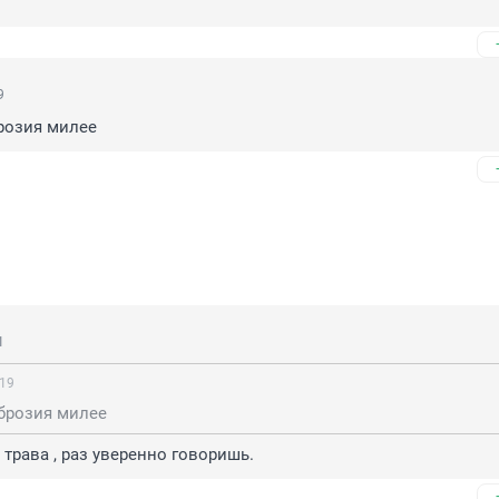
9
розия милее
1
:19
брозия милее
трава , раз уверенно говоришь.