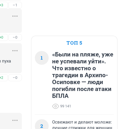
+3
–1
+0
–0
ТОП 5
«Были на пляже, уже
1
не успевали уйти».
 пуха 
Что известно о
трагедии в Архипо-
+2
–0
Осиповке — люди
погибли после атаки
БПЛА
99 141
Освежают и делают моложе:
2
лучшие стрижки для женщин