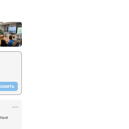
равить
лые 