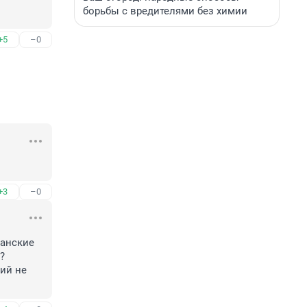
борьбы с вредителями без химии
+5
–0
+3
–0
анские 
 

ий не 