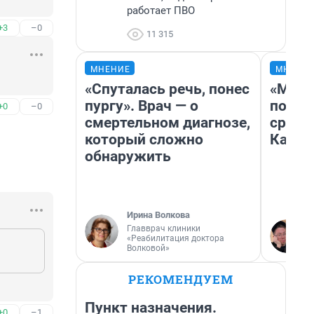
работает ПВО
+3
–0
11 315
МНЕНИЕ
МНЕНИ
«Спуталась речь, понес
«Маши
пургу». Врач — о
полет
+0
–0
смертельном диагнозе,
сравн
который сложно
Казах
обнаружить
Ирина Волкова
Главврач клиники
«Реабилитация доктора
Волковой»
РЕКОМЕНДУЕМ
Пункт назначения.
+0
–1