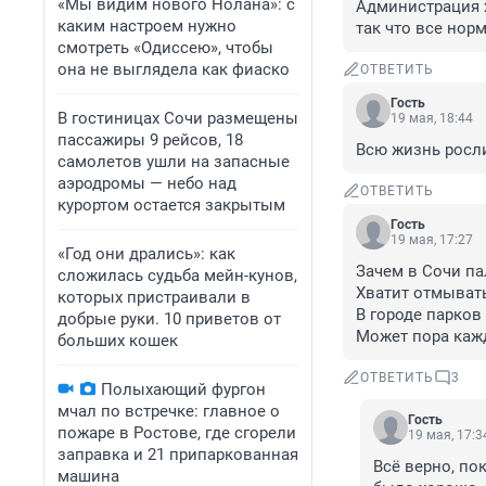
«Мы видим нового Нолана»: с
Администрация х
каким настроем нужно
так что все норм
смотреть «Одиссею», чтобы
она не выглядела как фиаско
ОТВЕТИТЬ
Гость
В гостиницах Сочи размещены
19 мая, 18:44
пассажиры 9 рейсов, 18
Всю жизнь росли
самолетов ушли на запасные
аэродромы — небо над
ОТВЕТИТЬ
курортом остается закрытым
Гость
19 мая, 17:27
«Год они дрались»: как
Зачем в Сочи па
сложилась судьба мейн-кунов,
Хватит отмывать 
которых пристраивали в
В городе парков 
добрые руки. 10 приветов от
Может пора кажд
больших кошек
ОТВЕТИТЬ
3
Полыхающий фургон
мчал по встречке: главное о
Гость
пожаре в Ростове, где сгорели
19 мая, 17:3
заправка и 21 припаркованная
Всё верно, по
машина