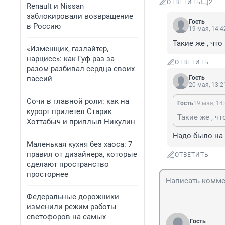
ОТВЕТИТЬ
2
Renault и Nissan
заблокировали возвращение
Гость
в Россию
19 мая, 14:4
Такие же , что
«Изменщик, газлайтер,
нарцисс»: как Гуф раз за
ОТВЕТИТЬ
разом разбивал сердца своих
пассий
Гость
20 мая, 13:2
Сочи в главной роли: как на
Гость
19 мая, 14
курорт прилетел Старик
Такие же , ч
Хоттабыч и приплыл Никулин
Надо было на 
Маленькая кухня без хаоса: 7
правил от дизайнера, которые
ОТВЕТИТЬ
сделают пространство
просторнее
Федеральные дорожники
изменили режим работы
светофоров на самых
Гость