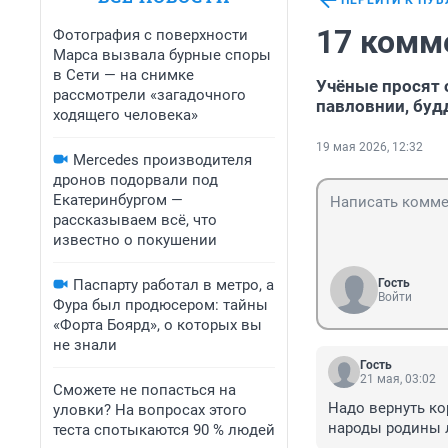
ПЕРЕЙТИ К ПУ
17 комм
Фотография с поверхности
Марса вызвала бурные споры
в Сети — на снимке
Учёные просят 
рассмотрели «загадочного
павловнии, буд
ходящего человека»
19 мая 2026, 12:32
Mercedes производителя
дронов подорвали под
Екатеринбургом —
рассказываем всё, что
известно о покушении
Паспарту работал в метро, а
Гость
Войти
Фура был продюсером: тайны
«Форта Боярд», о которых вы
не знали
Гость
21 мая, 03:02
Сможете не попасться на
Надо вернуть ко
уловки? На вопросах этого
народы родины л
теста спотыкаются 90 % людей