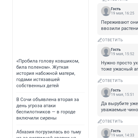
Гость
19 мая, 16:25
Переживают они 
ввозили растени
ОТВЕТИТЬ
Гость
19 мая, 15:52
«Пробила голову ковшиком,
Нужно просто ух
била поленом». Жуткая
тоже ужасный аг
история набожной матери,
годами истязавшей
ОТВЕТИТЬ
собственных детей
Гость
19 мая, 15:51
В Сочи объявлена вторая за
Да вырубите уже 
день угроза атаки
уважаемые чино
беспилотников — в городе
включили сирены
ОТВЕТИТЬ
Гость
Абхазия погрузилась во тьму
19 мая, 14:33