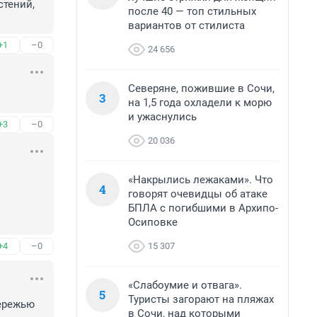
тений, 
после 40 — топ стильных
вариантов от стилиста
+1
–0
24 656
Северяне, пожившие в Сочи,
3
на 1,5 года охладели к морю
и ужаснулись
+3
–0
20 036
«Накрылись лежаками». Что
4
говорят очевидцы об атаке
БПЛА с погибшими в Архипо-
Осиповке
15 307
+4
–0
«Слабоумие и отвага».
5
Туристы загорают на пляжах
ережью 
в Сочи, над которыми