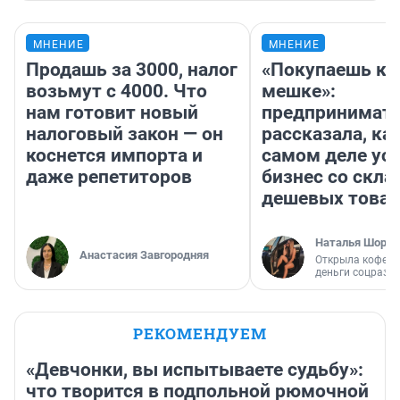
МНЕНИЕ
МНЕНИЕ
Продашь за 3000, налог
«Покупаешь ко
возьмут с 4000. Что
мешке»:
нам готовит новый
предпринимат
налоговый закон — он
рассказала, как
коснется импорта и
самом деле ус
даже репетиторов
бизнес со скл
дешевых това
Наталья Шорох
Анастасия Завгородняя
Открыла кофейн
деньги соцразв
РЕКОМЕНДУЕМ
«Девчонки, вы испытываете судьбу»:
что творится в подпольной рюмочной