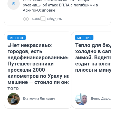
«Накрылись лежаками». Что говорят
5
очевидцы об атаке БПЛА с погибшими в
Архипо-Осиповке
16 406
Обсудить
МНЕНИЕ
МНЕНИЕ
«Нет некрасивых
Тепло для бюд
городов, есть
холодно в сало
недофинансированные».
зимой. Водител
Путешественники
ездит на элект
проехали 2000
плюсы и мину
километров по Уралу на
машине — стоило ли оно
того
Екатерина Литкевич
Денис Дедюхи