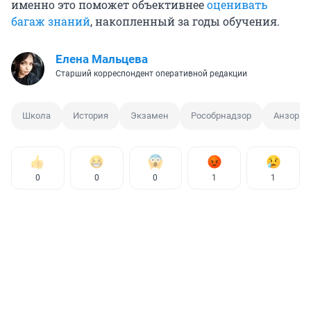
именно это поможет объективнее
оценивать
багаж знаний
, накопленный за годы обучения.
Елена Мальцева
Старший корреспондент оперативной редакции
Школа
История
Экзамен
Рособрнадзор
Анзор М
0
0
0
1
1