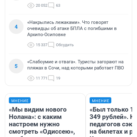
20 052
63
«Накрылись лежаками». Что говорят
4
очевидцы об атаке БПЛА с погибшими в
Архипо-Осиповке
15 337
Обсудить
«Слабоумие и отвага». Туристы загорают на
5
пляжах в Сочи, над которыми работает ПВО
11 771
19
МНЕНИЕ
МНЕНИЕ
«Мы видим нового
«Был только 10
Нолана»: с каким
349 рублей». К
настроем нужно
педагогов сэк
смотреть «Одиссею»,
на билетах и р