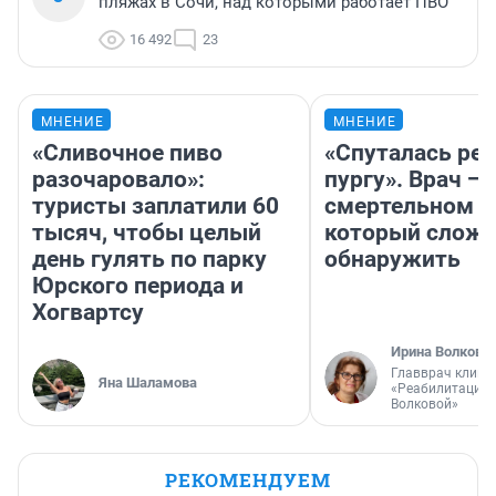
пляжах в Сочи, над которыми работает ПВО
16 492
23
МНЕНИЕ
МНЕНИЕ
«Сливочное пиво
«Спуталась реч
разочаровало»:
пургу». Врач — 
туристы заплатили 60
смертельном д
тысяч, чтобы целый
который слож
день гулять по парку
обнаружить
Юрского периода и
Хогвартсу
Ирина Волкова
Главврач клини
Яна Шаламова
«Реабилитация 
Волковой»
РЕКОМЕНДУЕМ