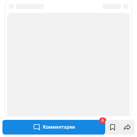
Подписаться на новости
Сообщить новость
Рубрики
Реклама на сайте
Прайс-лист
О компании
Наши вакансии
0
Техподдержка
Комментарии