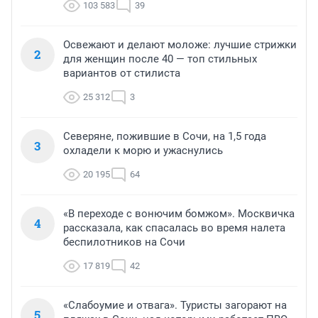
103 583
39
Освежают и делают моложе: лучшие стрижки
2
для женщин после 40 — топ стильных
вариантов от стилиста
25 312
3
Северяне, пожившие в Сочи, на 1,5 года
3
охладели к морю и ужаснулись
20 195
64
«В переходе с вонючим бомжом». Москвичка
4
рассказала, как спасалась во время налета
беспилотников на Сочи
17 819
42
«Слабоумие и отвага». Туристы загорают на
5