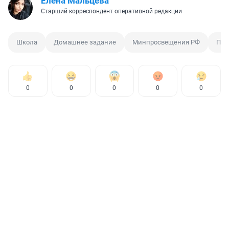
Елена Мальцева
Старший корреспондент оперативной редакции
Школа
Домашнее задание
Минпросвещения РФ
Пре
0
0
0
0
0