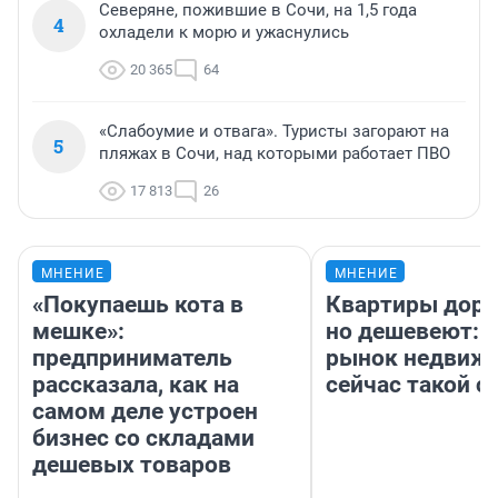
Северяне, пожившие в Сочи, на 1,5 года
4
охладели к морю и ужаснулись
20 365
64
«Слабоумие и отвага». Туристы загорают на
5
пляжах в Сочи, над которыми работает ПВО
17 813
26
МНЕНИЕ
МНЕНИЕ
«Покупаешь кота в
Квартиры дор
мешке»:
но дешевеют: 
предприниматель
рынок недвиж
рассказала, как на
сейчас такой 
самом деле устроен
бизнес со складами
дешевых товаров