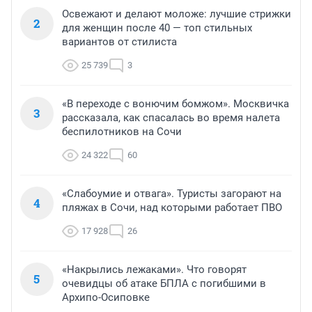
Освежают и делают моложе: лучшие стрижки
2
для женщин после 40 — топ стильных
вариантов от стилиста
25 739
3
«В переходе с вонючим бомжом». Москвичка
3
рассказала, как спасалась во время налета
беспилотников на Сочи
24 322
60
«Слабоумие и отвага». Туристы загорают на
4
пляжах в Сочи, над которыми работает ПВО
17 928
26
«Накрылись лежаками». Что говорят
5
очевидцы об атаке БПЛА с погибшими в
Архипо-Осиповке