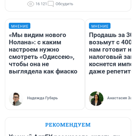
16 121
Обсудить
МНЕНИЕ
МНЕНИЕ
«Мы видим нового
Продашь за 300
Нолана»: с каким
возьмут с 4000
настроем нужно
нам готовит н
смотреть «Одиссею»,
налоговый зако
чтобы она не
коснется импор
выглядела как фиаско
даже репетито
Надежда Губарь
Анастасия Зав
РЕКОМЕНДУЕМ