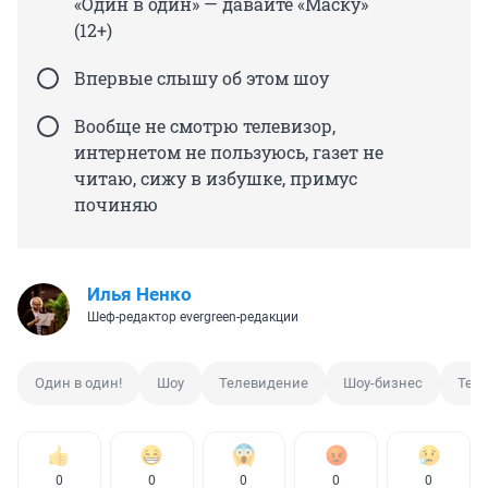
«Один в один» — давайте «Маску»
(12+)
Впервые слышу об этом шоу
Вообще не смотрю телевизор,
интернетом не пользуюсь, газет не
читаю, сижу в избушке, примус
починяю
Илья Ненко
Шеф-редактор evergreen-редакции
Один в один!
Шоу
Телевидение
Шоу-бизнес
Тел
0
0
0
0
0