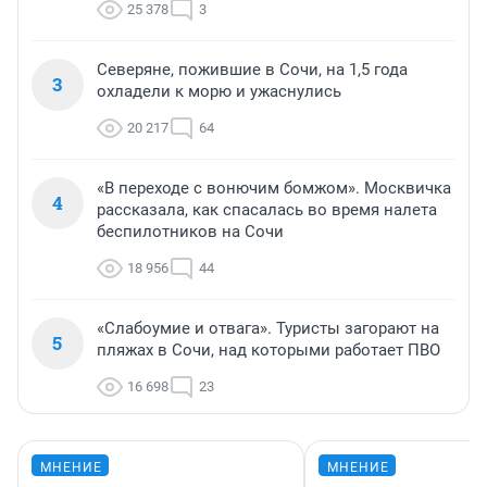
25 378
3
Северяне, пожившие в Сочи, на 1,5 года
3
охладели к морю и ужаснулись
20 217
64
«В переходе с вонючим бомжом». Москвичка
4
рассказала, как спасалась во время налета
беспилотников на Сочи
18 956
44
«Слабоумие и отвага». Туристы загорают на
5
пляжах в Сочи, над которыми работает ПВО
16 698
23
МНЕНИЕ
МНЕНИЕ