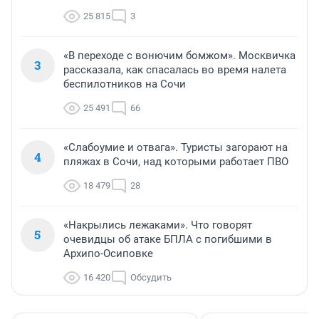
25 815
3
«В переходе с вонючим бомжом». Москвичка
3
рассказала, как спасалась во время налета
беспилотников на Сочи
25 491
66
«Слабоумие и отвага». Туристы загорают на
4
пляжах в Сочи, над которыми работает ПВО
18 479
28
«Накрылись лежаками». Что говорят
5
очевидцы об атаке БПЛА с погибшими в
Архипо-Осиповке
16 420
Обсудить