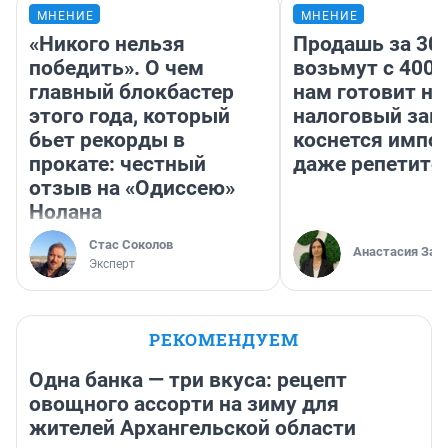
МНЕНИЕ
МНЕНИЕ
«Никого нельзя
Продашь за 300
победить». О чем
возьмут с 4000
главный блокбастер
нам готовит н
этого года, который
налоговый зако
бьет рекорды в
коснется импор
прокате: честный
даже репетито
отзыв на «Одиссею»
Нолана
Стас Соколов
Анастасия Зав
Эксперт
РЕКОМЕНДУЕМ
Одна банка — три вкуса: рецепт
овощного ассорти на зиму для
жителей Архангельской области