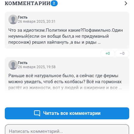
КОММЕНТАРИИ
2
Гость
26 января 2025, 20:31
Что за идиотизм.Политики какие?Пофамильно.Один 
неумный(если он вобще был,а не придуманый 
персонаж) решил хайпануть ,а вы и рады 
стараться.Саботажем попахивает ...
+0
–0
Гость
26 января 2025, 19:58
Раньше всё натуральное было, а сейчас где фермы 
можно увидеть, чтоб есть колбасы? Всё на гормонах 
растёт из живности, вот у людей и ожирение и все 
остальные проблемы.
+0
–0
Читать все комментарии