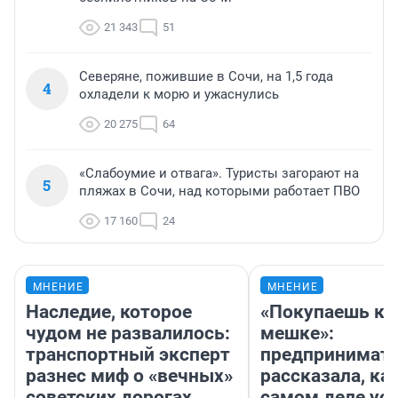
21 343
51
Северяне, пожившие в Сочи, на 1,5 года
4
охладели к морю и ужаснулись
20 275
64
«Слабоумие и отвага». Туристы загорают на
5
пляжах в Сочи, над которыми работает ПВО
17 160
24
МНЕНИЕ
МНЕНИЕ
Наследие, которое
«Покупаешь ко
чудом не развалилось:
мешке»:
транспортный эксперт
предпринимат
разнес миф о «вечных»
рассказала, как
советских дорогах
самом деле ус