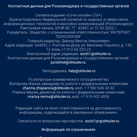
Контактные данные для Роскомнадзора и государственных органов
Сетевое издание «Сочи онлайн» (18+)
Зарегистрировано Федеральной службой по надзору в сфере связи,
информационных технологий и массовых коммуникаций (Роскомнадзор)
Реестровая запись ЭЛ № ФС 77 - 82851 от 31.03.2022 г.
Учредитель: Общество с ограниченной ответственностью "ИНТЕРНЕТ
ТЕХНОЛОГИИ"
Главный редактор: Дереза Виктор Николаевич
Адрес редакции: 344002, г. Ростов-на-Дону, ул. Максима Горького, д. 130,
13 этаж, +7 912 64 223 23
Электронный адрес редакции:
sochi1@shkulev.ru
Контактные данные для Роскомнадзора и государственных органов:
juristchel@shkulev.ru
.
Техподдержка:
help@shkulev.ru
По вопросам коммерческого сотрудничества:
Жапарова Жанна, менеджер по работе с федеральными клиентами
zhanna.zhaparova@shkulev.ru
, моб. + 7 982 640 34 32
Ревина Мария, директор по работе с федеральными клиентами
mariya.revina@shkulev.ru
, моб. +7 910 402 4056
Редакция сайта не несет ответственности за достоверность
информации, содержащейся в рекламных объявлениях.
Связаться по вопросам партнёрства:
sochi1pr@shkulev.ru
Информация об ограничениях