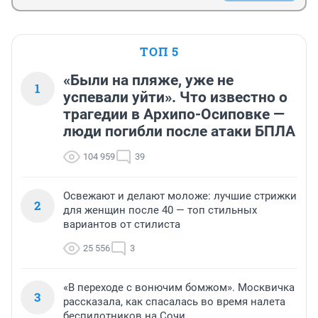
ТОП 5
«Были на пляже, уже не
1
успевали уйти». Что известно о
трагедии в Архипо-Осиповке —
люди погибли после атаки БПЛА
104 959
39
Освежают и делают моложе: лучшие стрижки
2
для женщин после 40 — топ стильных
вариантов от стилиста
25 556
3
«В переходе с вонючим бомжом». Москвичка
3
рассказала, как спасалась во время налета
беспилотников на Сочи