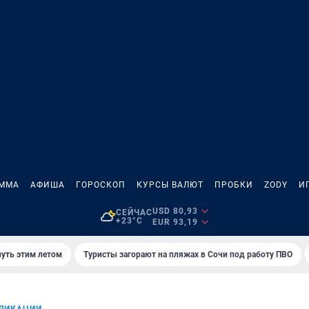
АММА
АФИША
ГОРОСКОП
КУРСЫ ВАЛЮТ
ПРОБКИ
ZODY
И
USD 80,93
СЕЙЧАС
+23°C
EUR 93,19
нуть этим летом
Туристы загорают на пляжах в Сочи под работу ПВО