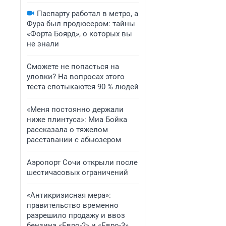
Паспарту работал в метро, а
Фура был продюсером: тайны
«Форта Боярд», о которых вы
не знали
Сможете не попасться на
уловки? На вопросах этого
теста спотыкаются 90 % людей
«Меня постоянно держали
ниже плинтуса»: Миа Бойка
рассказала о тяжелом
расставании с абьюзером
Аэропорт Сочи открыли после
шестичасовых ограничений
«Антикризисная мера»:
правительство временно
разрешило продажу и ввоз
бензина «Евро-2» и «Евро-3»