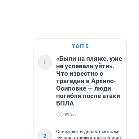
ТОП 5
«Были на пляже, уже
1
не успевали уйти».
Что известно о
трагедии в Архипо-
Осиповке — люди
погибли после атаки
БПЛА
99 307
Освежают и делают моложе:
2
лучшие стрижки для женщин