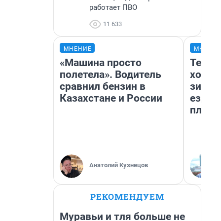
работает ПВО
11 633
МНЕНИЕ
МНЕНИ
«Машина просто
Тепло
полетела». Водитель
холод
сравнил бензин в
зимой
Казахстане и России
ездит
плюсы
Анатолий Кузнецов
РЕКОМЕНДУЕМ
Муравьи и тля больше не