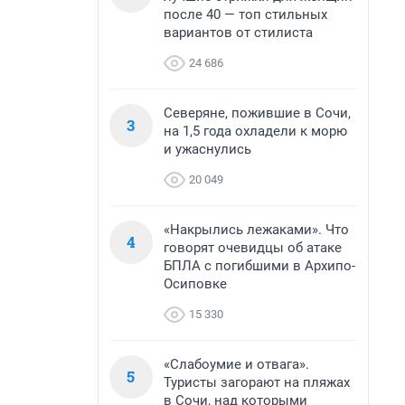
после 40 — топ стильных
вариантов от стилиста
24 686
Северяне, пожившие в Сочи,
3
на 1,5 года охладели к морю
и ужаснулись
20 049
«Накрылись лежаками». Что
4
говорят очевидцы об атаке
БПЛА с погибшими в Архипо-
Осиповке
15 330
«Слабоумие и отвага».
5
Туристы загорают на пляжах
в Сочи, над которыми