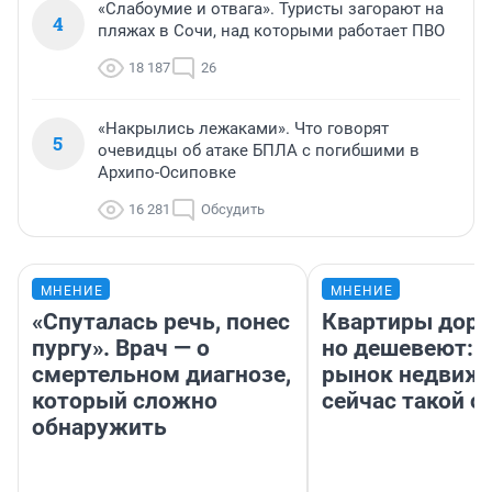
«Слабоумие и отвага». Туристы загорают на
4
пляжах в Сочи, над которыми работает ПВО
18 187
26
«Накрылись лежаками». Что говорят
5
очевидцы об атаке БПЛА с погибшими в
Архипо-Осиповке
16 281
Обсудить
МНЕНИЕ
МНЕНИЕ
«Спуталась речь, понес
Квартиры дор
пургу». Врач — о
но дешевеют: 
смертельном диагнозе,
рынок недвиж
который сложно
сейчас такой 
обнаружить