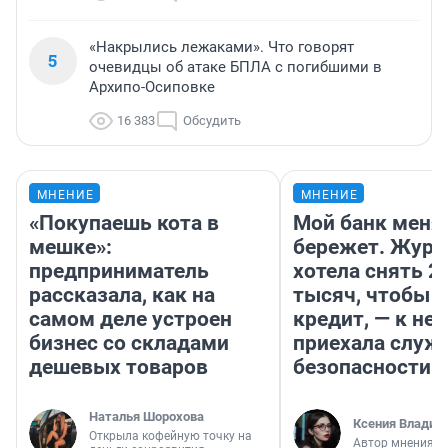
«Накрылись лежаками». Что говорят
5
очевидцы об атаке БПЛА с погибшими в
Архипо-Осиповке
16 383
Обсудить
МНЕНИЕ
МНЕНИЕ
«Покупаешь кота в
Мой банк меня
мешке»:
бережет. Журн
предприниматель
хотела снять 2
рассказала, как на
тысяч, чтобы п
самом деле устроен
кредит, — к не
бизнес со складами
приехала служ
дешевых товаров
безопасности
Наталья Шорохова
Ксения Владим
Открыла кофейную точку на
Автор мнения