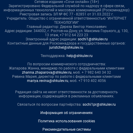
Сетевое издание «Сочи онлайн» (18+)
Зарегистрировано Федеральной службой по надзору в сфере связи,
информационных технологий и массовых коммуникаций (Роскомнадзор)
Реестровая запись ЭЛ № ФС 77 - 82851 от 31.03.2022 г.
Учредитель: Общество с ограниченной ответственностью "ИНТЕРНЕТ
ТЕХНОЛОГИИ"
Главный редактор: Дереза Виктор Николаевич
Адрес редакции: 344002, г. Ростов-на-Дону, ул. Максима Горького, д. 130,
13 этаж, +7 912 64 223 23
Электронный адрес редакции:
sochi1@shkulev.ru
Контактные данные для Роскомнадзора и государственных органов:
juristchel@shkulev.ru
.
Техподдержка:
help@shkulev.ru
По вопросам коммерческого сотрудничества:
Жапарова Жанна, менеджер по работе с федеральными клиентами
zhanna.zhaparova@shkulev.ru
, моб. + 7 982 640 34 32
Ревина Мария, директор по работе с федеральными клиентами
mariya.revina@shkulev.ru
, моб. +7 910 402 4056
Редакция сайта не несет ответственности за достоверность
информации, содержащейся в рекламных объявлениях.
Связаться по вопросам партнёрства:
sochi1pr@shkulev.ru
Информация об ограничениях
Политика использования cookies
Рекомендательные системы