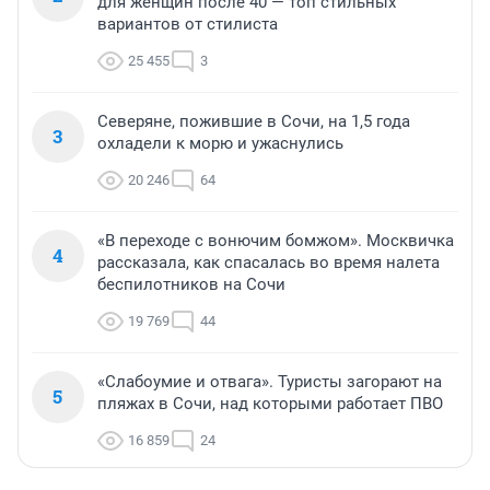
для женщин после 40 — топ стильных
вариантов от стилиста
25 455
3
Северяне, пожившие в Сочи, на 1,5 года
3
охладели к морю и ужаснулись
20 246
64
«В переходе с вонючим бомжом». Москвичка
4
рассказала, как спасалась во время налета
беспилотников на Сочи
19 769
44
«Слабоумие и отвага». Туристы загорают на
5
пляжах в Сочи, над которыми работает ПВО
16 859
24