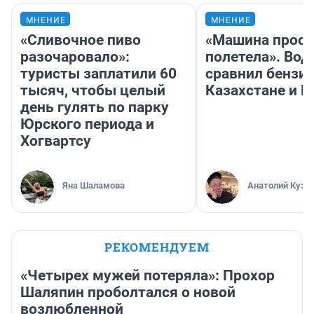
МНЕНИЕ
МНЕНИЕ
«Сливочное пиво
«Машина прост
разочаровало»:
полетела». Вод
туристы заплатили 60
сравнил бензин
тысяч, чтобы целый
Казахстане и Р
день гулять по парку
Юрского периода и
Хогвартсу
Яна Шаламова
Анатолий Кузн
РЕКОМЕНДУЕМ
«Четырех мужей потеряла»: Прохор
Шаляпин проболтался о новой
возлюбленной