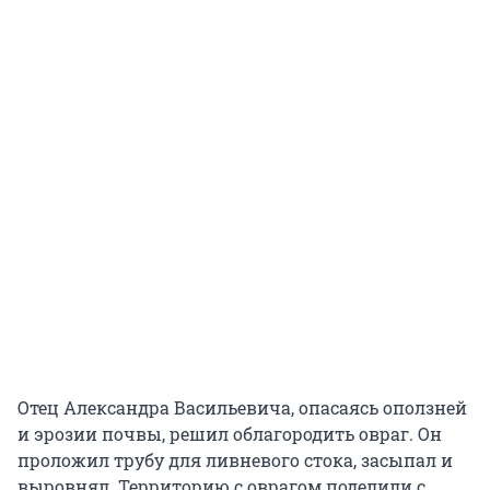
Отец Александра Васильевича, опасаясь оползней
и эрозии почвы, решил облагородить овраг. Он
проложил трубу для ливневого стока, засыпал и
выровнял. Территорию с оврагом поделили с