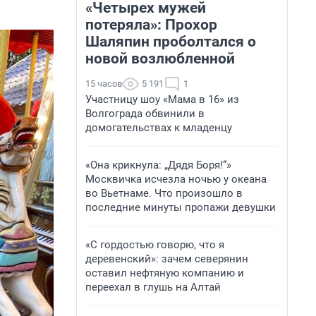
«Четырех мужей
потеряла»: Прохор
Шаляпин проболтался о
новой возлюбленной
15 часов
5 191
1
Участницу шоу «Мама в 16» из
Волгограда обвинили в
домогательствах к младенцу
«Она крикнула: „Дядя Боря!“»
Москвичка исчезла ночью у океана
во Вьетнаме. Что произошло в
последние минуты пропажи девушки
«С гордостью говорю, что я
деревенский»: зачем северянин
оставил нефтяную компанию и
переехал в глушь на Алтай