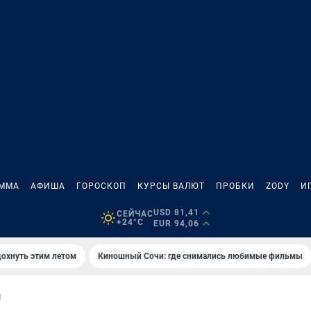
АММА
АФИША
ГОРОСКОП
КУРСЫ ВАЛЮТ
ПРОБКИ
ZODY
И
USD 81,41
СЕЙЧАС
+24°C
EUR 94,06
дохнуть этим летом
Киношный Сочи: где снимались любимые фильмы
М