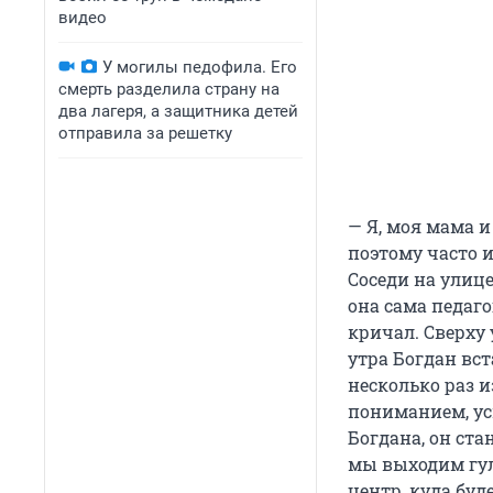
видео
У могилы педофила. Его
смерть разделила страну на
два лагеря, а защитника детей
отправила за решетку
— Я, моя мама и
поэтому часто и
Соседи на улице
она сама педаго
кричал. Сверху 
утра Богдан вст
несколько раз и
пониманием, ус
Богдана, он ста
мы выходим гул
центр, куда буд