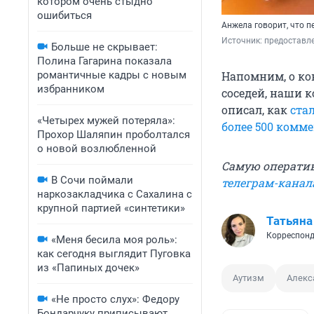
котором очень стыдно
ошибиться
Анжела говорит, что п
Источник: 
предоставл
Больше не скрывает:
Полина Гагарина показала
Напомним, о ко
романтичные кадры с новым
избранником
соседей, наши 
описал, как
ста
«Четырех мужей потеряла»:
более 500 комм
Прохор Шаляпин проболтался
о новой возлюбленной
Самую оператив
В Сочи поймали
телеграм-канал
наркозакладчика с Сахалина с
крупной партией «синтетики»
Татьяна
Корреспонд
«Меня бесила моя роль»:
как сегодня выглядит Пуговка
из «Папиных дочек»
Аутизм
Алекс
«Не просто слух»: Федору
Бондарчуку приписывают