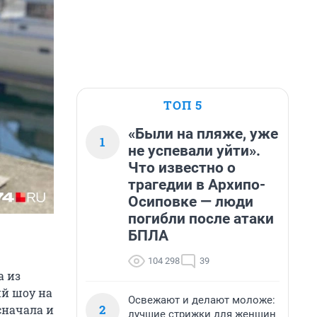
ТОП 5
«Были на пляже, уже
1
не успевали уйти».
Что известно о
трагедии в Архипо-
Осиповке — люди
погибли после атаки
БПЛА
104 298
39
а из
ий шоу на
Освежают и делают моложе:
2
сначала и
лучшие стрижки для женщин