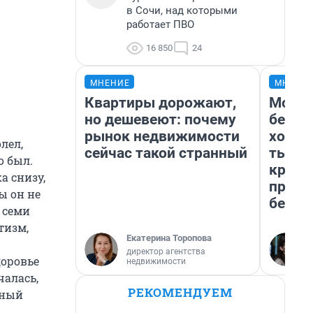
в Сочи, над которыми
работает ПВО
16 850
24
МНЕНИЕ
МНЕНИ
Квартиры дорожают,
Мой б
но дешевеют: почему
береж
рынок недвижимости
хотел
лел,
сейчас такой странный
тысяч
о был.
креди
а снизу,
приех
ы он не
безоп
 семи
тизм,
Екатерина Торопова
директор агентства
доровье
недвижимости
чалась,
РЕКОМЕНДУЕМ
нный