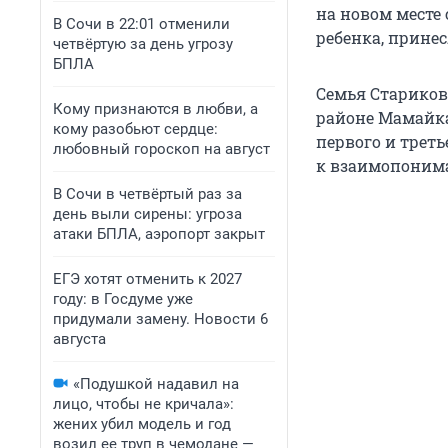
на новом месте 
В Сочи в 22:01 отменили
ребенка, прине
четвёртую за день угрозу
БПЛА
Семья Стариков
Кому признаются в любви, а
районе Мамайка
кому разобьют сердце:
первого и треть
любовный гороскоп на август
к взаимопонима
В Сочи в четвёртый раз за
день выли сирены: угроза
атаки БПЛА, аэропорт закрыт
ЕГЭ хотят отменить к 2027
году: в Госдуме уже
придумали замену. Новости 6
августа
«Подушкой надавил на
лицо, чтобы не кричала»:
жених убил модель и год
возил ее труп в чемодане —