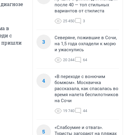
 диагнозе
после 40 — топ стильных
вариантов от стилиста
25 450
3
ма в
еди с
Северяне, пожившие в Сочи,
3
ни пришли
на 1,5 года охладели к морю
и ужаснулись
20 244
64
«В переходе с вонючим
4
бомжом». Москвичка
рассказала, как спасалась во
время налета беспилотников
на Сочи
19 740
44
«Слабоумие и отвага».
5
Туристы загорают на пляжах