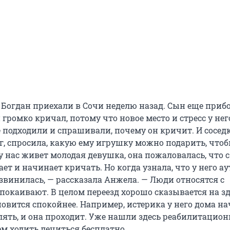
 Богдан приехали в Сочи неделю назад. Сын еще прибо
 громко кричал, потому что новое место и стресс у нег
 подходили и спрашивали, почему он кричит. И соседк
г, спросила, какую ему игрушку можно подарить, чтоб
у нас живет молодая девушка, она пожаловалась, что с
ает и начинает кричать. Но когда узнала, что у него ау
звинилась, — рассказала Анжела. — Люди относятся с
покаивают. В целом переезд хорошо сказывается на з
новится спокойнее. Например, истерика у него дома на
ять, и она проходит. Уже нашли здесь реабилитацио
ем ходить лечиться бесплатно.