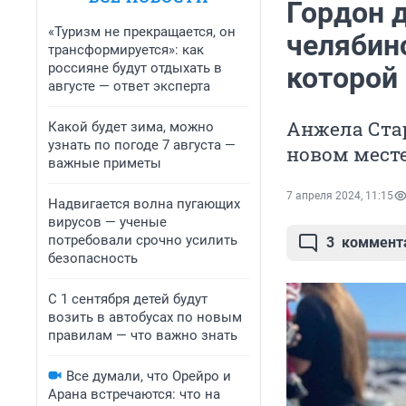
Гордон д
«Туризм не прекращается, он
челябин
трансформируется»: как
россияне будут отдыхать в
которой
августе — ответ эксперта
Анжела Стар
Какой будет зима, можно
узнать по погоде 7 августа —
новом мест
важные приметы
7 апреля 2024, 11:15
Надвигается волна пугающих
вирусов — ученые
потребовали срочно усилить
3
коммент
безопасность
С 1 сентября детей будут
возить в автобусах по новым
правилам — что важно знать
Все думали, что Орейро и
Арана встречаются: что на