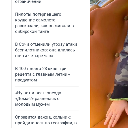
ограничений
Пилоты потерпевшего
крушение самолета
рассказали, как выживали в
сибирской тайге
В Сочи отменили угрозу атаки
беспилотников: она длилась
почти четыре часа
В 100 г всего 23 ккал: три
рецепта с главным летним
продуктом
«Ну вот и всё»: звезда
«Дома-2» развелась с
молодым мужем
Справится даже школьник:
пройдите тест по географии, в