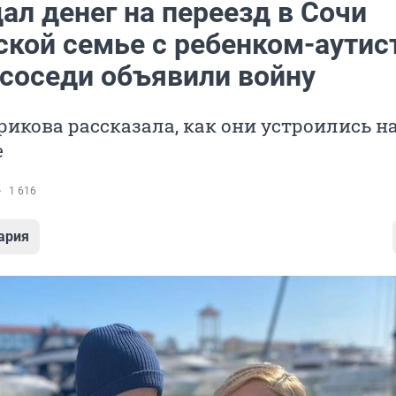
ал денег на переезд в Сочи
ской семье с ребенком-аутис
 соседи объявили войну
икова рассказала, как они устроились н
е
1 616
ария