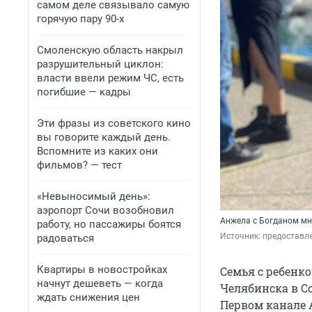
самом деле связывало самую
горячую пару 90-х
Смоленскую область накрыл
разрушительный циклон:
власти ввели режим ЧС, есть
погибшие — кадры
Эти фразы из советского кино
вы говорите каждый день.
Вспомните из каких они
фильмов? — тест
«Невыносимый день»:
аэропорт Сочи возобновил
Анжела с Богданом мно
работу, но пассажиры боятся
Источник: 
предоставл
радоваться
Квартиры в новостройках
Семья с ребенко
начнут дешеветь — когда
Челябинска в Со
ждать снижения цен
Первом канале 