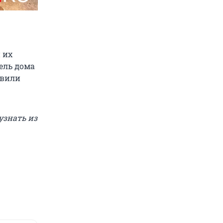
 их
тель дома
авили
узнать из