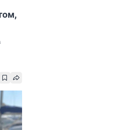
том,
а