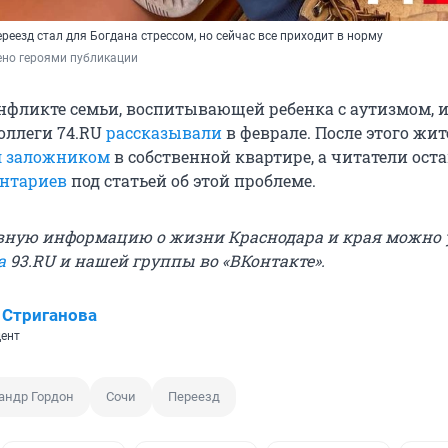
ереезд стал для Богдана стрессом, но сейчас все приходит в норму
ено героями публикации
нфликте семьи, воспитывающей ребенка с аутизмом, и
коллеги 74.RU
рассказывали
в феврале. После этого жи
л заложником
в собственной квартире, а читатели ост
ентариев
под статьей об этой проблеме.
ную информацию о жизни Краснодара и края можно 
а
93.RU и нашей группы во «
ВКонтакте
».
 Стриганова
ент
андр Гордон
Сочи
Переезд