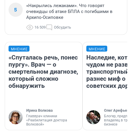
«Накрылись лежаками». Что говорят
5
очевидцы об атаке БПЛА с погибшими в
Архипо-Осиповке
16 509
Обсудить
МНЕНИЕ
МНЕНИЕ
«Спуталась речь, понес
Наследие, кото
пургу». Врач — о
чудом не разва
смертельном диагнозе,
транспортный 
который сложно
разнес миф о 
обнаружить
советских доро
Ирина Волкова
Олег Арефьев
Главврач клиники
Блогер, предпри
«Реабилитация доктора
владелец в тра
Волковой»
бизнесе