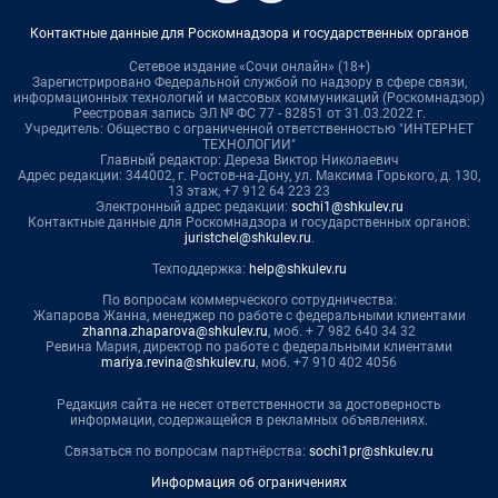
Контактные данные для Роскомнадзора и государственных органов
Сетевое издание «Сочи онлайн» (18+)
Зарегистрировано Федеральной службой по надзору в сфере связи,
информационных технологий и массовых коммуникаций (Роскомнадзор)
Реестровая запись ЭЛ № ФС 77 - 82851 от 31.03.2022 г.
Учредитель: Общество с ограниченной ответственностью "ИНТЕРНЕТ
ТЕХНОЛОГИИ"
Главный редактор: Дереза Виктор Николаевич
Адрес редакции: 344002, г. Ростов-на-Дону, ул. Максима Горького, д. 130,
13 этаж, +7 912 64 223 23
Электронный адрес редакции:
sochi1@shkulev.ru
Контактные данные для Роскомнадзора и государственных органов:
juristchel@shkulev.ru
.
Техподдержка:
help@shkulev.ru
По вопросам коммерческого сотрудничества:
Жапарова Жанна, менеджер по работе с федеральными клиентами
zhanna.zhaparova@shkulev.ru
, моб. + 7 982 640 34 32
Ревина Мария, директор по работе с федеральными клиентами
mariya.revina@shkulev.ru
, моб. +7 910 402 4056
Редакция сайта не несет ответственности за достоверность
информации, содержащейся в рекламных объявлениях.
Связаться по вопросам партнёрства:
sochi1pr@shkulev.ru
Информация об ограничениях