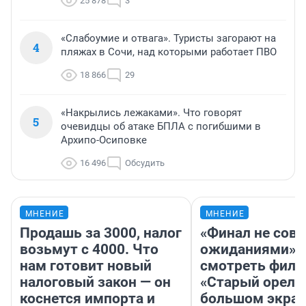
25 878
3
«Слабоумие и отвага». Туристы загорают на
4
пляжах в Сочи, над которыми работает ПВО
18 866
29
«Накрылись лежаками». Что говорят
5
очевидцы об атаке БПЛА с погибшими в
Архипо-Осиповке
16 496
Обсудить
МНЕНИЕ
МНЕНИЕ
Продашь за 3000, налог
«Финал не совп
возьмут с 4000. Что
ожиданиями»: 
нам готовит новый
смотреть фил
налоговый закон — он
«Старый орел» 
коснется импорта и
большом экран