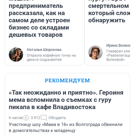
предприниматель
смертельном д
рассказала, как на
который слож
самом деле устроен
обнаружить
бизнес со складами
дешевых товаров
Ирина Волкова
Наталья Шорохова
Главврач клини
Открыла кофейную точку на
«Реабилитация 
деньги соцразвития
Волковой»
РЕКОМЕНДУЕМ
«Так неожиданно и приятно». Героиня
мема вспомнила о съемках с гуру
пикапа в кафе Владивостока
6 часов
3 912
Обсудить
Участницу шоу «Мама в 16» из Волгограда обвинили
в домогательствах к младенцу