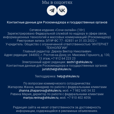
Мы в соцсетях
Контактные данные для Роскомнадзора и государственных органов
Сетевое издание «Сочи онлайн» (18+)
Зарегистрировано Федеральной службой по надзору в сфере связи,
информационных технологий и массовых коммуникаций (Роскомнадзор)
Реестровая запись ЭЛ № ФС 77 - 82851 от 31.03.2022 г.
Учредитель: Общество с ограниченной ответственностью "ИНТЕРНЕТ
ТЕХНОЛОГИИ"
Главный редактор: Дереза Виктор Николаевич
Адрес редакции: 344002, г. Ростов-на-Дону, ул. Максима Горького, д. 130,
13 этаж, +7 912 64 223 23
Электронный адрес редакции:
sochi1@shkulev.ru
Контактные данные для Роскомнадзора и государственных органов:
juristchel@shkulev.ru
.
Техподдержка:
help@shkulev.ru
По вопросам коммерческого сотрудничества:
Жапарова Жанна, менеджер по работе с федеральными клиентами
zhanna.zhaparova@shkulev.ru
, моб. + 7 982 640 34 32
Ревина Мария, директор по работе с федеральными клиентами
mariya.revina@shkulev.ru
, моб. +7 910 402 4056
Редакция сайта не несет ответственности за достоверность
информации, содержащейся в рекламных объявлениях.