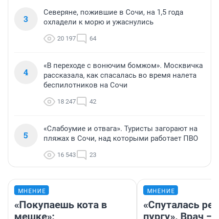
Северяне, пожившие в Сочи, на 1,5 года
3
охладели к морю и ужаснулись
20 197
64
«В переходе с вонючим бомжом». Москвичка
4
рассказала, как спасалась во время налета
беспилотников на Сочи
18 247
42
«Слабоумие и отвага». Туристы загорают на
5
пляжах в Сочи, над которыми работает ПВО
16 543
23
МНЕНИЕ
МНЕНИЕ
«Покупаешь кота в
«Спуталась реч
мешке»:
пургу». Врач — 