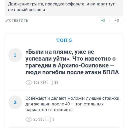
Движение грунта, просадка асфальта..и виноват тут 
не новый асфальт.
+0
–0
ОТВЕТИТЬ
ТОП 5
«Были на пляже, уже не
1
успевали уйти». Что известно о
трагедии в Архипо-Осиповке —
люди погибли после атаки БПЛА
103 734
39
Освежают и делают моложе: лучшие стрижки
2
для женщин после 40 — топ стильных
вариантов от стилиста
25 335
3