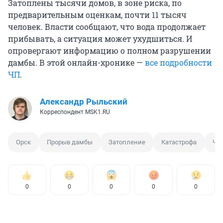
Затоплены тысячи домов, в зоне риска, по
предварительным оценкам, почти 11 тысяч
человек. Власти сообщают, что вода продолжает
прибывать, а ситуация может ухудшиться. И
опровергают информацию о полном разрушении
дамбы. В этой онлайн-хронике —
все подробности
ЧП
.
Александр Рыльский
Корреспондент MSK1.RU
Орск
Прорыв дамбы
Затопление
Катастрофа
ЧП
0
0
0
0
0