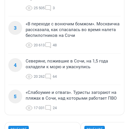
25 505
3
«В переходе с вонючим бомжом». Москвичка
3
рассказала, как спасалась во время налета
беспилотников на Сочи
20 613
48
Северяне, пожившие в Сочи, на 1,5 года
4
охладели к морю и ужаснулись
20 262
64
«Слабоумие и отвага». Туристы загорают на
5
пляжах в Сочи, над которыми работает ПВО
17 031
24