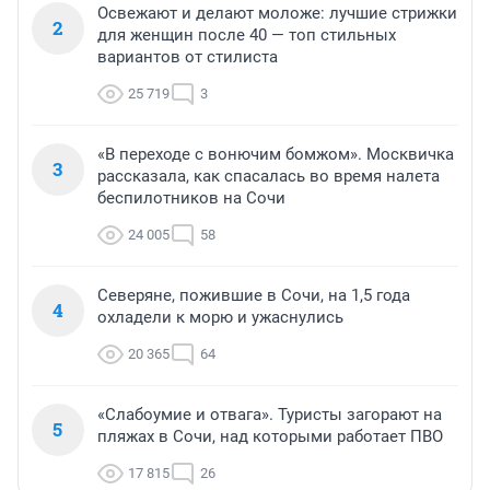
Освежают и делают моложе: лучшие стрижки
2
для женщин после 40 — топ стильных
вариантов от стилиста
25 719
3
«В переходе с вонючим бомжом». Москвичка
3
рассказала, как спасалась во время налета
беспилотников на Сочи
24 005
58
Северяне, пожившие в Сочи, на 1,5 года
4
охладели к морю и ужаснулись
20 365
64
«Слабоумие и отвага». Туристы загорают на
5
пляжах в Сочи, над которыми работает ПВО
17 815
26