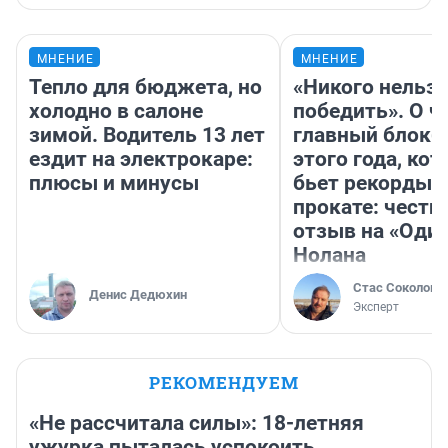
МНЕНИЕ
МНЕНИЕ
Тепло для бюджета, но
«Никого нельз
холодно в салоне
победить». О ч
зимой. Водитель 13 лет
главный блокб
ездит на электрокаре:
этого года, ко
плюсы и минусы
бьет рекорды 
прокате: честн
отзыв на «Оди
Нолана
Стас Соколов
Денис Дедюхин
Эксперт
РЕКОМЕНДУЕМ
«Не рассчитала силы»: 18-летняя
ужурка пыталась успокоить