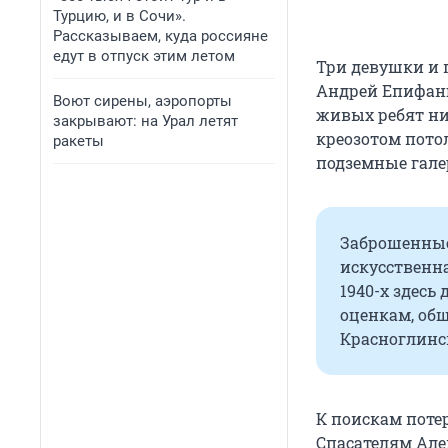
Турцию, и в Сочи».
Рассказываем, куда россияне
едут в отпуск этим летом
Три девушки и 
Андрей Епифанц
Воют сирены, аэропорты
живых ребят ни
закрывают: на Урал летят
креозотом пото
ракеты
подземные гале
Заброшенные
искусственна
1940-х здес
оценкам, об
Красноглинск
К поискам поте
Спасателям Ал