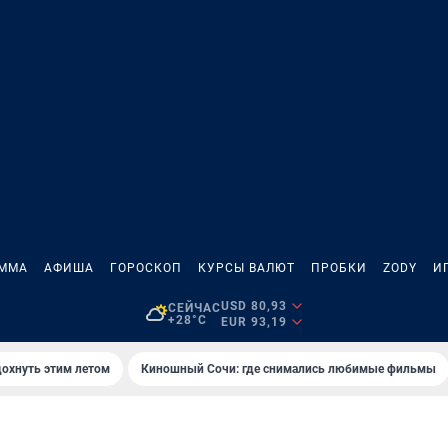
АММА
АФИША
ГОРОСКОП
КУРСЫ ВАЛЮТ
ПРОБКИ
ZODY
И
USD 80,93
СЕЙЧАС
+28°C
EUR 93,19
дохнуть этим летом
Киношный Сочи: где снимались любимые фильмы