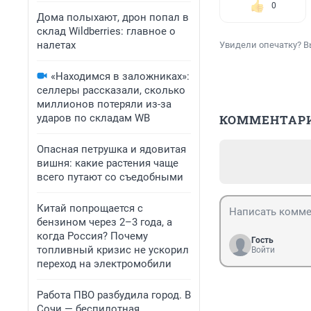
0
Дома полыхают, дрон попал в
склад Wildberries: главное о
налетах
Увидели опечатку? В
«Находимся в заложниках»:
селлеры рассказали, сколько
миллионов потеряли из-за
ударов по складам WB
КОММЕНТАР
Опасная петрушка и ядовитая
вишня: какие растения чаще
всего путают со съедобными
Китай попрощается с
бензином через 2–3 года, а
когда Россия? Почему
Гость
топливный кризис не ускорил
Войти
переход на электромобили
Работа ПВО разбудила город. В
Сочи — беспилотная