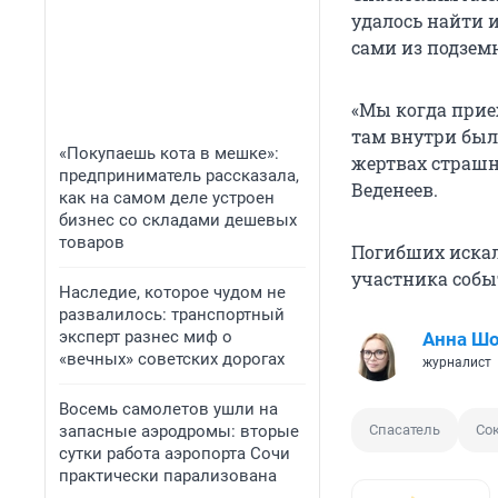
удалось найти и
сами из подзем
«Мы когда прие
там внутри были
«Покупаешь кота в мешке»:
жертвах страшн
предприниматель рассказала,
Веденеев.
как на самом деле устроен
бизнес со складами дешевых
товаров
Погибших искал
участника соб
Наследие, которое чудом не
развалилось: транспортный
эксперт разнес миф о
Анна Ш
«вечных» советских дорогах
журналист
Восемь самолетов ушли на
запасные аэродромы: вторые
Спасатель
Со
сутки работа аэропорта Сочи
практически парализована