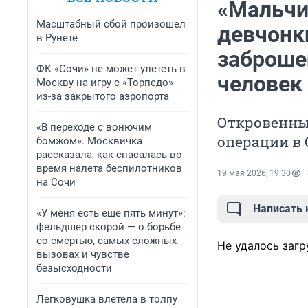
«Мальчи
Масштабный сбой произошел
девчонки
в Рунете
заброше
ФК «Сочи» не может улететь в
человек
Москву на игру с «Торпедо»
из-за закрытого аэропорта
Откровенны
«В переходе с вонючим
операции в 
бомжом». Москвичка
рассказала, как спасалась во
время налета беспилотников
19 мая 2026, 19:30
на Сочи
Написать
«У меня есть еще пять минут»:
фельдшер скорой — о борьбе
со смертью, самых сложных
Не удалось загр
вызовах и чувстве
безысходности
Легковушка влетела в толпу