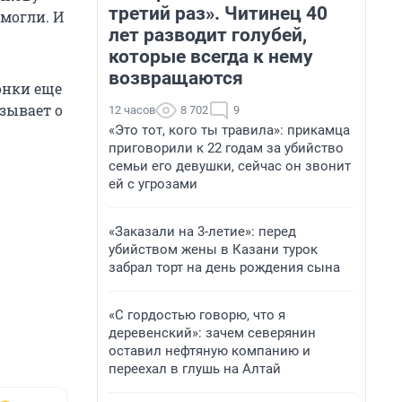
третий раз». Читинец 40
смогли. И
лет разводит голубей,
которые всегда к нему
возвращаются
онки еще
азывает о
12 часов
8 702
9
«Это тот, кого ты травила»: прикамца
приговорили к 22 годам за убийство
семьи его девушки, сейчас он звонит
ей с угрозами
«Заказали на 3-летие»: перед
убийством жены в Казани турок
забрал торт на день рождения сына
«С гордостью говорю, что я
деревенский»: зачем северянин
оставил нефтяную компанию и
переехал в глушь на Алтай