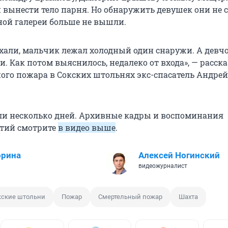
 вынести тело парня. Но обнаружить девушек они не 
ной галереи больше не вышли.
хали, мальчик лежал холодный один снаружи. А девч
. Как потом выяснилось, недалеко от входа», — расск
ого пожара в Сокских штольнях экс-спасатель Андрей
и несколько дней. Архивные кадры и воспоминания
ытий смотрите
в видео выше
.
орина
Алексей Ногинский
видеожурналист
кские штольни
Пожар
Смертельный пожар
Шахта