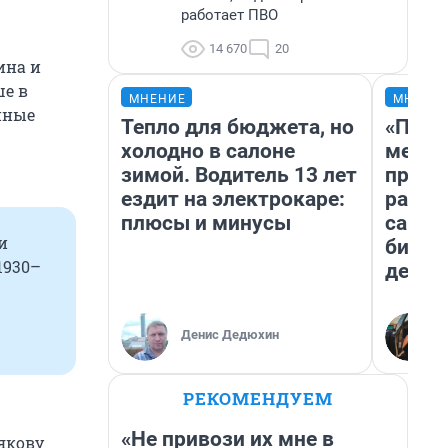
работает ПВО
14 670
20
ина и
ше в
МНЕНИЕ
МНЕНИ
нные
Тепло для бюджета, но
«Поку
холодно в салоне
мешке
зимой. Водитель 13 лет
предп
ездит на электрокаре:
расска
плюсы и минусы
самом
и
бизне
1930–
дешев
Денис Дедюхин
РЕКОМЕНДУЕМ
«Не привози их мне в
якову