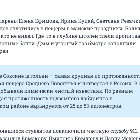
парень: Елена Ефимова, Ирина Куцай, Светлана Резачк
ев спустились в пещеры в майские праздники. Боль
кто не видел. Где-то в глубине штолен тлели пропита
лочные балки. Дым и угарный газ быстро заполнили
реи.
 Сокские штольни — самая крупная по протяженност
я пещера Среднего Поволжья и четвертая в России. В 
ь добывали химически чистый известняк. По разным
щая протяженность подземного лабиринта в
ом районе варьируется от 25 до 53 километров.
рявшихся студентов подключили частную службу 911.
ександру Ермакову, Дмитрию Ерышеву и Павлу Мещер