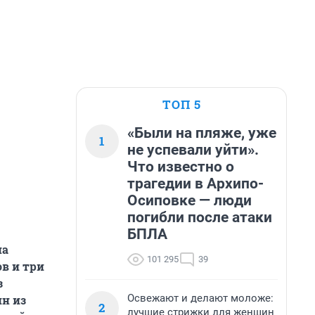
ТОП 5
«Были на пляже, уже
1
не успевали уйти».
Что известно о
трагедии в Архипо-
Осиповке — люди
погибли после атаки
БПЛА
на
101 295
39
ов и три
з
Освежают и делают моложе:
ин из
2
лучшие стрижки для женщин