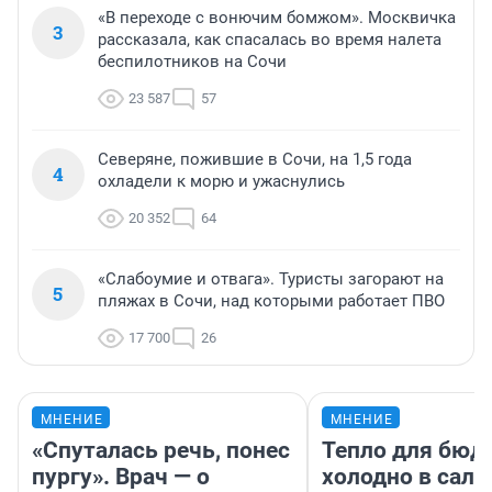
«В переходе с вонючим бомжом». Москвичка
3
рассказала, как спасалась во время налета
беспилотников на Сочи
23 587
57
Северяне, пожившие в Сочи, на 1,5 года
4
охладели к морю и ужаснулись
20 352
64
«Слабоумие и отвага». Туристы загорают на
5
пляжах в Сочи, над которыми работает ПВО
17 700
26
МНЕНИЕ
МНЕНИЕ
«Спуталась речь, понес
Тепло для бюд
пургу». Врач — о
холодно в сало