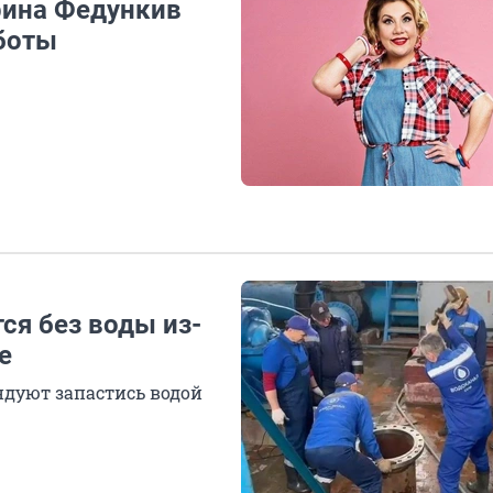
рина Федункив
аботы
ся без воды из-
е
ндуют запастись водой