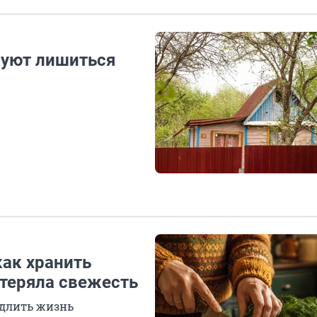
куют лишиться
как хранить
 теряла свежесть
одлить жизнь