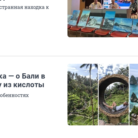
странная находка к
а — о Бали в
у из кислоты
собенностях