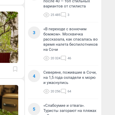
после 40 — топ стильных
вариантов от стилиста
25 485
3
«В переходе с вонючим
3
бомжом». Москвичка
рассказала, как спасалась во
время налета беспилотников
на Сочи
20 324
46
Северяне, пожившие в Сочи,
4
на 1,5 года охладели к морю
и ужаснулись
20 256
64
«Слабоумие и отвага».
5
Туристы загорают на пляжах