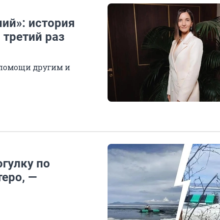
ний»: история
 третий раз
, помощи другим и
огулку по
теро, —