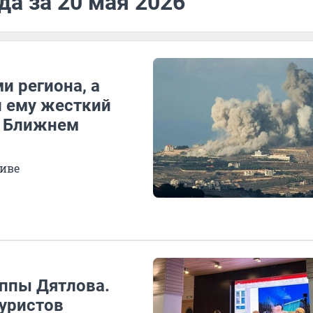
да за 20 мая 2026
и региона, а
 ему жесткий
а Ближнем
ливе
уппы Дятлова.
туристов