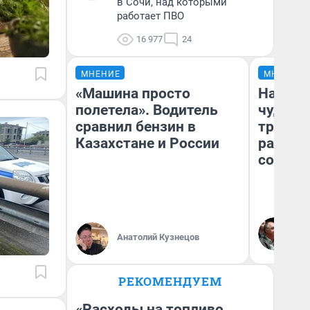
в Сочи, над которыми
работает ПВО
16 977
24
МНЕНИЕ
МНЕНИЕ
«Машина просто
Наслед
полетела». Водитель
чудом 
сравнил бензин в
трансп
Казахстане и России
разнес
советс
Ол
Бл
Анатолий Кузнецов
вл
би
РЕКОМЕНДУЕМ
«Расходы на топливо